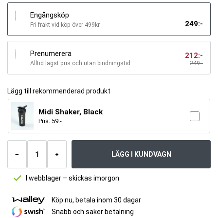
Engångsköp
249
:-
Fri frakt vid köp över 499kr
Prenumerera
212
:-
Alltid lägst pris och utan bindningstid
249
:-
Lägg till rekommenderad produkt
Midi Shaker, Black
Pris:
59
:-
Antal
produkter
LÄGG I KUNDVAGN
−
+
I webblager – skickas imorgon
Köp nu, betala inom 30 dagar
Snabb och säker betalning