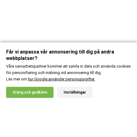
Får vi anpassa vår annonsering till dig på andra
webbplatser?
Våra samarbetspartner kommer att samla in data och använda cookies
för personifiering och mätning vid annonsering till dig.
Läs mer om
hur Google använder personuppgifter.
X
Stäng och godkänn
Inställningar
20% RABATT!
Body Science
249
:-
Greens
Lägg i kundvagn