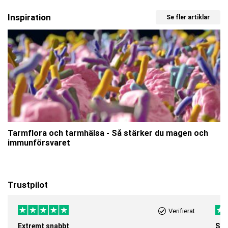
Inspiration
Se fler artiklar
Tarmflora och tarmhälsa - Så stärker du magen och
immunförsvaret
Trustpilot
Verifierat
Extremt snabbt
Sna