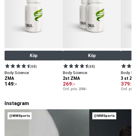
-varav g
rönkål
240 mg
E
nzymblandning
(
Dige
Z
yme
®)
90 mg
Köp
Köp
(68)
(68)
Body Science
Body Science
Body Sc
ZMA
2st ZMA
3 st Z
149
:-
269
:-
379
:-
Ord. pris:
298
:-
Ord. pris
Instagram
@MMSports
@MMSports