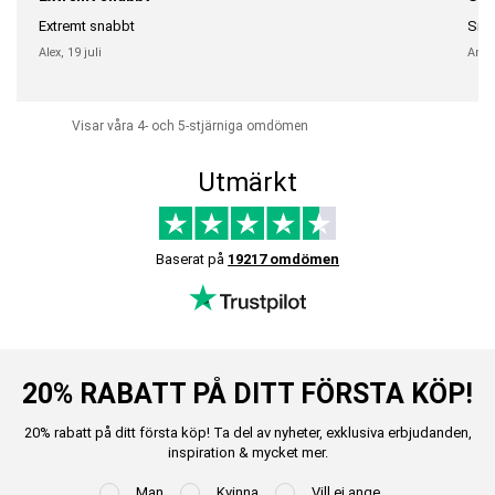
Extremt snabbt
Snab
Alex,
19 juli
Anni
Visar våra 4- och 5-stjärniga omdömen
Utmärkt
Baserat på
19217 omdömen
20% RABATT PÅ DITT FÖRSTA KÖP!
20% rabatt på ditt första köp! Ta del av nyheter, exklusiva erbjudanden,
inspiration & mycket mer.
Man
Kvinna
Vill ej ange