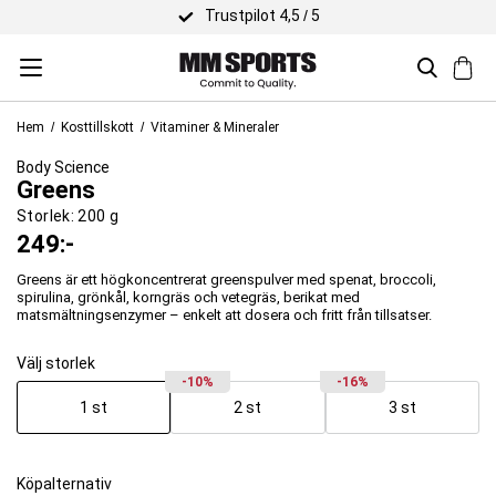
Trustpilot 4,5 / 5
Hem
Kosttillskott
Vitaminer & Mineraler
Body Science
Greens
Storlek:
200 g
249
:-
Greens är ett högkoncentrerat greenspulver med spenat, broccoli,
spirulina, grönkål, korngräs och vetegräs, berikat med
matsmältningsenzymer – enkelt att dosera och fritt från tillsatser.
Välj storlek
-10%
-16%
1 st
2 st
3 st
Köpalternativ