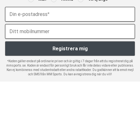
*Koden gäller endast på ordinarie priser och är giltig i 7 dagar från att du registrerat dig på
mmsports.se. Koden är endast för personligt bruk och får inte delas vidare eller publiceras.
Kan ej kombineras med studentrabatt eller andra rabattkoder. Du godkänner att ta emot mejl
och SMS från MM Sports. Du kan avregistrera dig när du vill!