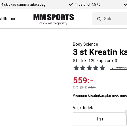
e 14 skickas samma arbetsdag
Trustpilot 4,5 / 5
tillbehör
Body Science
3 st Kreatin k
Storlek:
120 kapslar x 3
12 Recens
559
:-
Ord. pris:
747
:-
Premium kreatinkasplar med inneh
Välj storlek
1 st