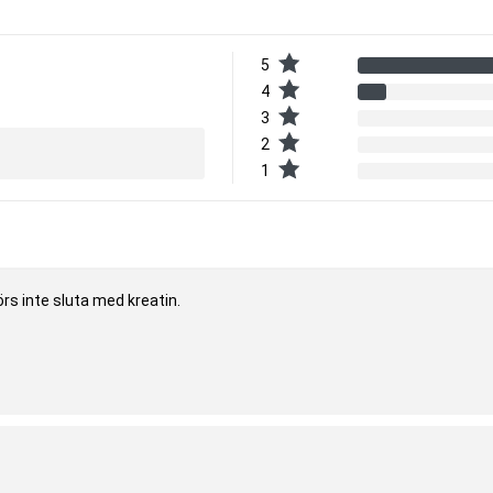
aft vi kan generera.
onen av ATP i musklerna endast räcker till för några få sekunders fysisk
för kroppen att bilda nytt ATP är med hjälp av kreatinfosfat.
5
4
sfat i musklerna. Detta ökar i sin tur kroppens förmåga att snabbt producera
3
t enkelt så att vi orkar prestera lite mer och att vi återhämtar oss snabbare.
2
ngning i samband med kortvarig och högintensiv träning. Den gynnsamma
1
 livsstil.
rs inte sluta med kreatin.