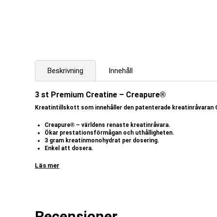
Beskrivning
Innehåll
3 st Premium Creatine –
Creapure®
Kreatintillskott som innehåller den patenterade kreatinråvaran
Creapure® – världens renaste kreatinråvara.
Ökar prestationsförmågan och uthålligheten.
3 gram kreatinmonohydrat per dosering.
Enkel att dosera.
Body Science Premium Creatine är ett kosttillskott som innehåller de
Läs mer
tyska företaget AlzChem, vilka anses vara den världsledande tillverk
högsta kvalitet och säkerhet. Med en renlighetsgrad på hela 99,95 % 
Varför ett kreatintillskott?
Vår kropp behöver kontinuerlig energi för att fungera. Faktum är att 
Recensioner
som kroppen använder kallas för ATP (adenosintrifosfat).