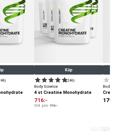
öp
Köp
246)
(246)
Body Science
Body Science
onohydrate
4 st Creatine Monohydrate
Creatine Mon
716
:-
179
:-
Ord. pris:
996
:-