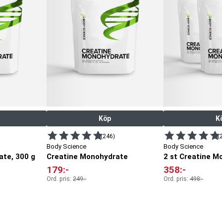
Köp
K
(246)
(
Body Science
Body Science
ate, 300 g
Creatine Monohydrate
2 st Creatine M
179
:-
358
:-
Ord. pris:
249
:-
Ord. pris:
498
:-