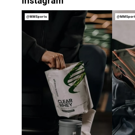
Instagram
@MMSports
@MMSpor