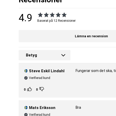
I musklerna kan man betrakta ATP som en valuta som påverkar den kr
Vid högintensiv träning förbrukas stora mängder ATP. Då koncentrati
4.9
aktivitet behöver kroppen snabbt producera mer ATP. Snabbaste sättet 
Baserat på 12 Recensioner
Med hjälp av kreatintillskott ökar man mängden tillgängligt kreatinfo
nytt ATP och därmed utöka tiden vi kan prestera under. Kreatin gör hel
Lämna en recension
Kreatin ökar den fysiska prestationen vid upprepad kraftansträ
effekten uppnås vid ett dagligt intag av 3 g kreatin.
OBS! Viktigt med en mångsidig och balanserad kost och hälsosam
Betyg
Artnr:
SKU2646811
Tillverkare:
Body Science
Steve Eskil Lindahl
Fungerar som det ska, tö
Verifierad kund
0
0
Mats Eriksson
Bra
Verifierad kund