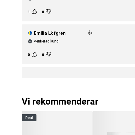
1
0
Emilia Löfgren
👍
Verifierad kund
0
0
Vi rekommenderar
deal