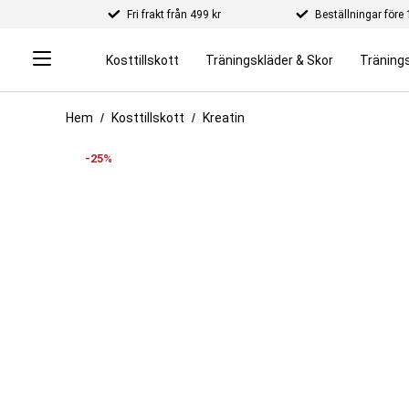
Fri frakt från 499 kr
Beställningar för
Kosttillskott
Träningskläder & Skor
Tränings
Hem
Kosttillskott
Kreatin
-25%