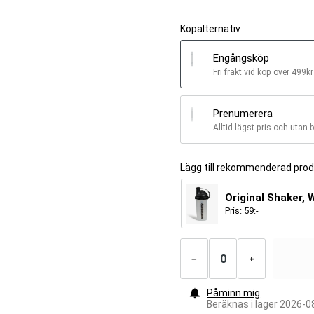
Köpalternativ
Engångsköp
Fri frakt vid köp över 499kr
Prenumerera
Alltid lägst pris och utan 
Lägg till rekommenderad pro
Original Shaker, 
Pris:
59
:-
Antal
produkter
−
+
Påminn mig
Beräknas i lager 2026-0