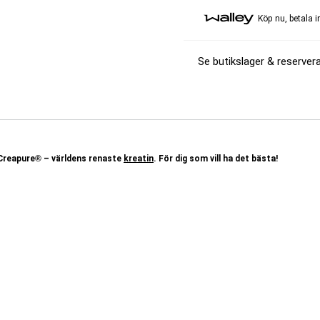
Köp nu, betala 
Se butikslager & reservera
 Creapure® – världens renaste
kreatin
. För dig som vill ha det bästa!
n högkvalitativa kreatinråvaran
Creapure®
. Kreatinet tillverkas i Europa av det
aren av kreatin. Deras unika och patenterade process garanterar absolut
är Creapure® världens renaste kreatinråvara.
oavsett vad vi gör så har kroppen ett behov av energi, även under sömn. Energin