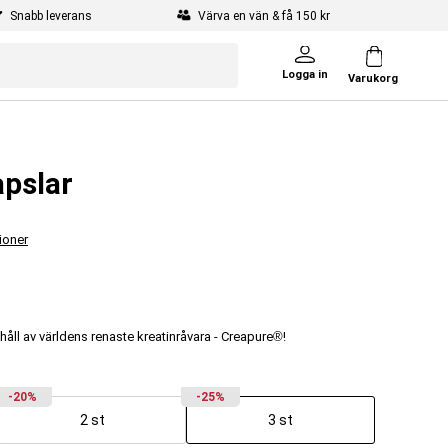
Snabb leverans
Värva en vän & få 150 kr
Logga in
Varukorg
apslar
ioner
åll av världens renaste kreatinråvara - Creapure®!
-20%
-25%
2 st
3 st