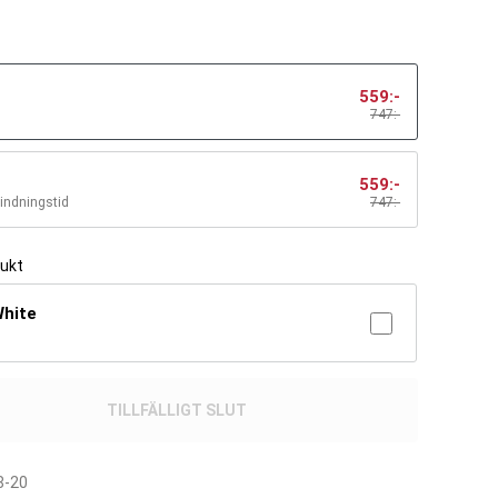
559
:-
747:-
559
:-
bindningstid
747
:-
dukt
White
TILLFÄLLIGT SLUT
8-20