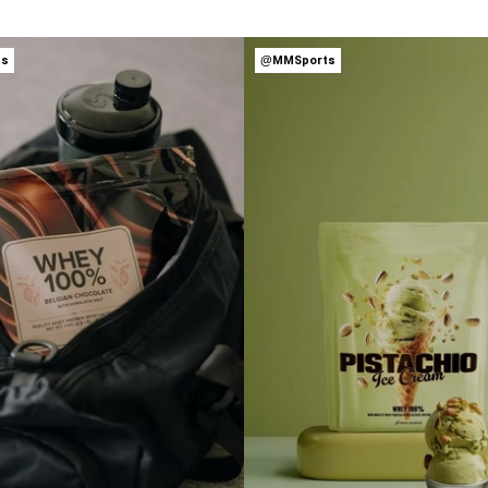
ts
@MMSports