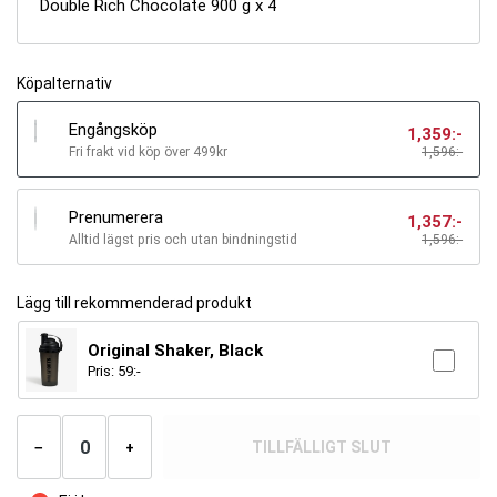
Double Rich Chocolate 900 g x 4
Köpalternativ
Engångsköp
1,359
:-
Fri frakt vid köp över 499kr
1,596:-
Prenumerera
1,357
:-
Alltid lägst pris och utan bindningstid
1,596
:-
Lägg till rekommenderad produkt
Original Shaker, Black
Pris:
59
:-
Antal
produkter
TILLFÄLLIGT SLUT
−
+