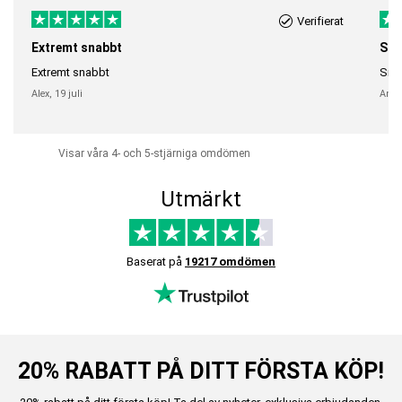
Verifierat
Extremt snabbt
Sna
Extremt snabbt
Snab
Alex,
19 juli
Anni
Visar våra 4- och 5-stjärniga omdömen
Utmärkt
Baserat på
19217 omdömen
20% RABATT PÅ DITT FÖRSTA KÖP!