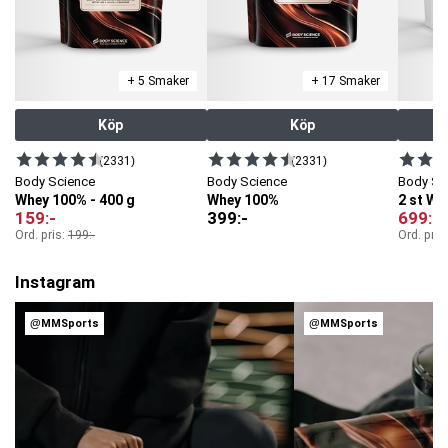
+ 5 Smaker
+ 17 Smaker
Köp
Köp
(2331)
(2331)
Body Science
Body Science
Body Sc
Whey 100% - 400 g
Whey 100%
2 st W
159
:-
399
:-
699
:-
Ord. pris:
199
:-
Ord. pris
Instagram
@MMSports
@MMSports