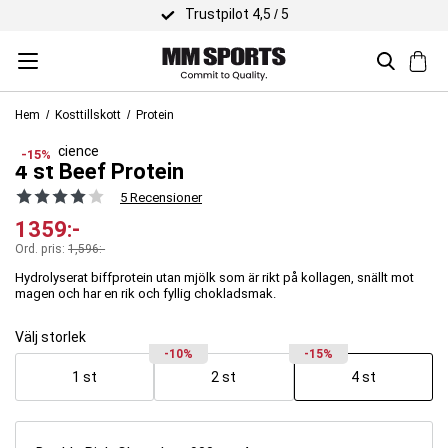
Trustpilot 4,5 / 5
Hem
Kosttillskott
Protein
Body Science
-15%
4 st Beef Protein
5 Recensioner
1359
:-
Ord. pris:
1,596
:-
Hydrolyserat biffprotein utan mjölk som är rikt på kollagen, snällt mot
magen och har en rik och fyllig chokladsmak.
Välj storlek
-10%
-15%
1 st
2 st
4 st