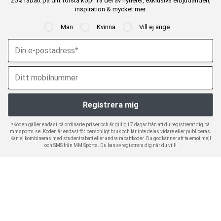
20% rabatt på ditt första köp! Ta del av nyheter, exklusiva erbjudanden,
inspiration & mycket mer.
Man
Kvinna
Vill ej ange
*Koden gäller endast på ordinarie priser och är giltig i 7 dagar från att du registrerat dig på
mmsports.se. Koden är endast för personligt bruk och får inte delas vidare eller publiceras.
Kan ej kombineras med studentrabatt eller andra rabattkoder. Du godkänner att ta emot mejl
och SMS från MM Sports. Du kan avregistrera dig när du vill!