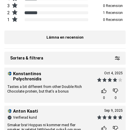
tid, uppmanar vi dig att kontrollera informationen på produktens
Tillverkare:
Body Science
3
0 Recension
förpackning innan användning.
2
1 Recension
1
0 Recension
Lämna en recension
Sortera & filtrera
Konstantinos
Oct 4, 2025
Polychronidis
Tastes a bit different from other Double Rich
Chocolate protein, but that's a bonus
0
0
Anton Kaati
Sep 9, 2025
Verifierad kund
Smakar bra! Hoppas ni kommer med fler
smaker, är relativt lättblandat också om man