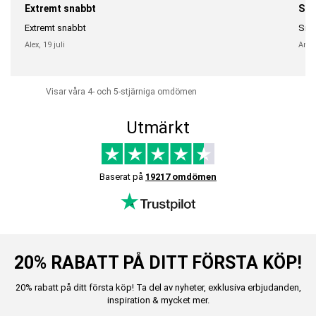
Extremt snabbt
Sna
Extremt snabbt
Snab
Alex,
19 juli
Anni
Visar våra 4- och 5-stjärniga omdömen
Utmärkt
Baserat på
19217 omdömen
20% RABATT PÅ DITT FÖRSTA KÖP!
20% rabatt på ditt första köp! Ta del av nyheter, exklusiva erbjudanden,
inspiration & mycket mer.