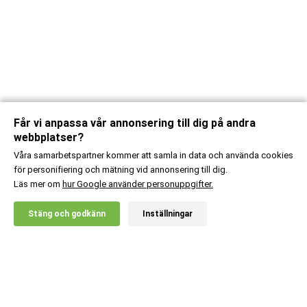
Får vi anpassa vår annonsering till dig på andra
webbplatser?
Våra samarbetspartner kommer att samla in data och använda cookies
för personifiering och mätning vid annonsering till dig.
Läs mer om
hur Google använder personuppgifter.
X
Stäng och godkänn
Inställningar
20% RABATT!
Body Science
267
:-
3 st Boron
Ord. pris:
357
:-
Lägg i kundvagn