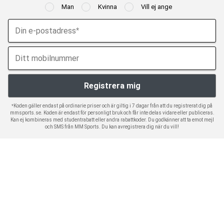
Man
Kvinna
Vill ej ange
*Koden gäller endast på ordinarie priser och är giltig i 7 dagar från att du registrerat dig på
mmsports.se. Koden är endast för personligt bruk och får inte delas vidare eller publiceras.
Kan ej kombineras med studentrabatt eller andra rabattkoder. Du godkänner att ta emot mejl
och SMS från MM Sports. Du kan avregistrera dig när du vill!