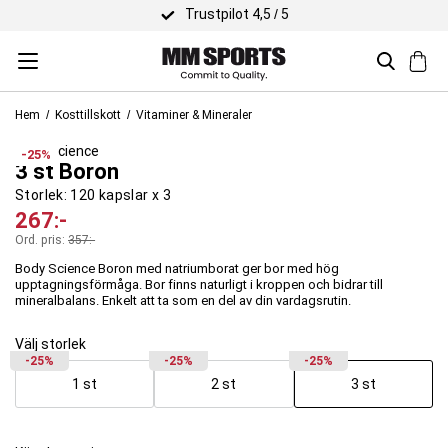
Trustpilot 4,5 / 5
Hem
Kosttillskott
Vitaminer & Mineraler
Body Science
-25%
3 st Boron
Storlek:
120 kapslar x 3
267
:-
Ord. pris:
357
:-
Body Science Boron med natriumborat ger bor med hög
upptagningsförmåga. Bor finns naturligt i kroppen och bidrar till
mineralbalans. Enkelt att ta som en del av din vardagsrutin.
Välj storlek
-25%
-25%
-25%
1 st
2 st
3 st