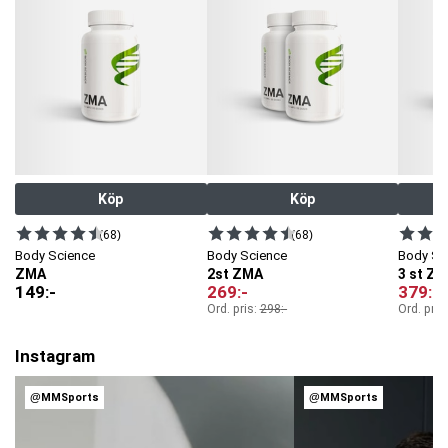
Köp
Köp
(68)
(68)
Body Science
Body Science
Body Sc
ZMA
2st ZMA
3 st Z
149
:-
269
:-
379
:-
Ord. pris:
298
:-
Ord. pris
Instagram
@MMSports
@MMSports