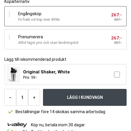
Köpalternativ
Engångsköp
267
:-
Fri frakt vid köp över 499kr
357:-
Prenumerera
267
:-
Alltid lägst pris och utan bindningstid
357
:-
Lägg till rekommenderad produkt
Original Shaker, White
Pris:
59
:-
Antal
produkter
LÄGG I KUNDVAGN
−
+
Beställningar före 14 skickas samma arbetsdag
Köp nu, betala inom 30 dagar