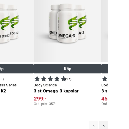
öp
Köp
20)
(27)
ess Series
Body Science
Body Science We
+K2
3 st Omega-3 kapslar
3 st Vitamin
299
:-
459
:-
Ord. pris:
357
:-
Ord. pris:
537
:-