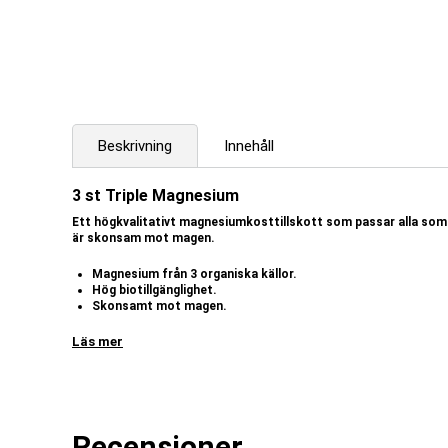
Beskrivning
Innehåll
3 st Triple Magnesium
Ett högkvalitativt magnesiumkosttillskott som passar alla som 
är skonsam mot magen.
Magnesium från 3 organiska källor.
Hög biotillgänglighet.
Skonsamt mot magen.
Fri från magnesiumoxid.
Tillverkat i Sverige.
Läs mer
Body Science Wellnes Series Magnesium är ett
magnesium
tillskott
Kosttillskottet innehåller magnesium från flera olika källor med hög 
motsvarar cirka 40 % av det dagliga referensintaget enligt EU.
Magnesium är ett livsnödvändigt
mineral
som är involverat i fler än
Recensioner