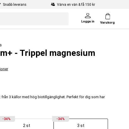
Snabb leverans
Värva en vän & få 150 kr
Logga in
Varukorg
s
um+ - Trippel magnesium
ioner
 från 3 källor med hög biotillgänglighet. Perfekt för dig som har
-34%
-34%
2 st
3 st