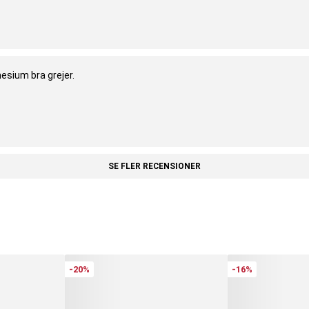
sium bra grejer.
SE FLER RECENSIONER
-20%
-16%