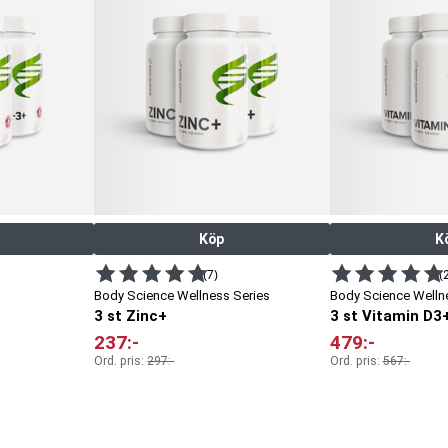
Köp
K
(7)
(
Body Science Wellness Series
Body Science Welln
3 st Zinc+
3 st Vitamin D3
237
:-
479
:-
Ord. pris:
297
:-
Ord. pris:
567
:-