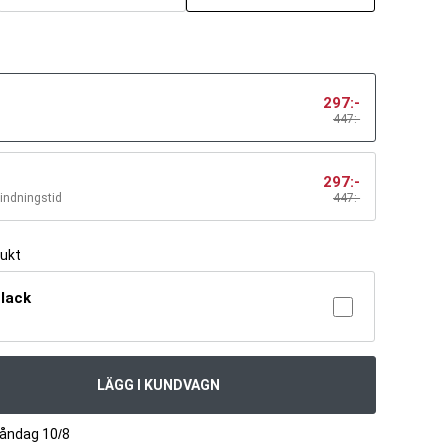
297
:-
447:-
297
:-
bindningstid
447
:-
dukt
Black
LÄGG I KUNDVAGN
måndag 10/8