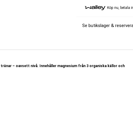
Köp nu, betala 
Se butikslager & reservera
tränar – oavsett nivå. Innehåller magnesium från 3 organiska källor och
 för dig som vill ha en balanserad dos magnesium utan problem med magen.
biotillgänglighet. En kapsel innehåller 148 mg elementärt magnesium, vilket
 300 olika processer och är den näst mest förekommande elektrolyten i