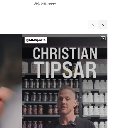
Ord. pris:
298
:-
@MMSports
@MMSpor