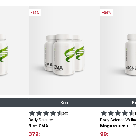
-15%
-34%
Köp
K
(68)
(
Body Science
Body Science Welln
3 st ZMA
379
:-
99
:-