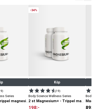
-34%
öp
Köp
19)
(19)
ess Series
Body Science Wellness Series
Body Science
Magnesium
Magnesium+ - Trippel magnesium
2 st Magnesium+ - Trippel magnesium
198
:-
89
:-