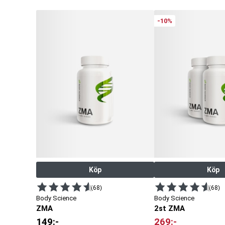
-10%
Köp
Köp
(68)
(68)
Body Science
Body Science
ZMA
2st ZMA
149
:-
269
:-