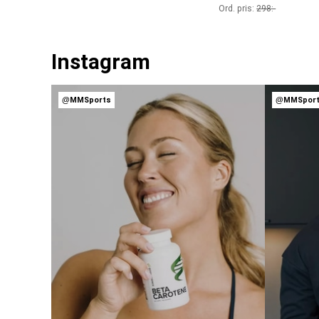
Ord. pris:
298
:-
Instagram
@MMSports
@MMSpor