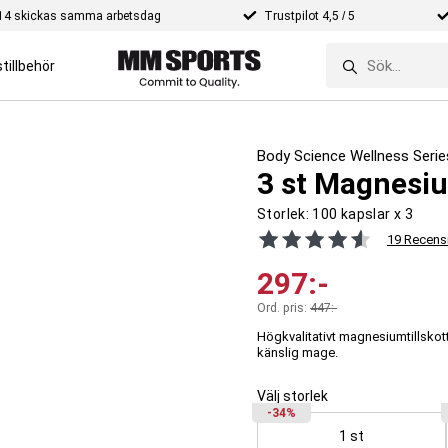
e 14 skickas samma arbetsdag
Trustpilot 4,5 / 5
tillbehör
Body Science Wellness Serie
3 st Magnesi
Storlek:
100 kapslar x 3
19 Recens
297
:-
Ord. pris:
447
:-
Högkvalitativt magnesiumtillskott
känslig mage.
Välj storlek
-34%
1 st