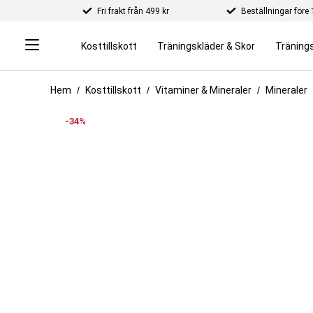
Fri frakt från 499 kr
Beställningar för
Kosttillskott
Träningskläder & Skor
Tränings
Hem
Kosttillskott
Vitaminer & Mineraler
Mineraler
-34%