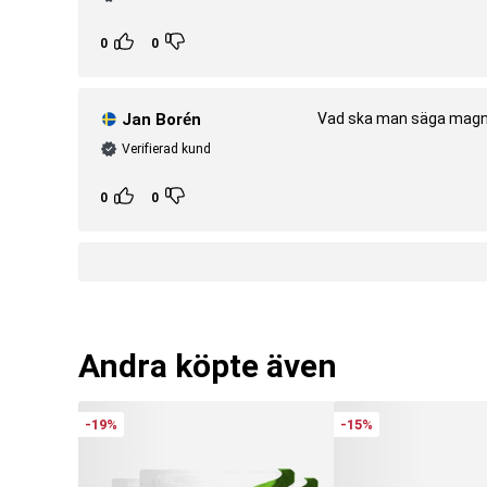
Artnr:
SKU20480BSW11
Tillverkare:
Body Science Wellness
Series
0
0
Jan Borén
Vad ska man säga magne
Verifierad kund
0
0
Andra köpte även
-19%
-15%