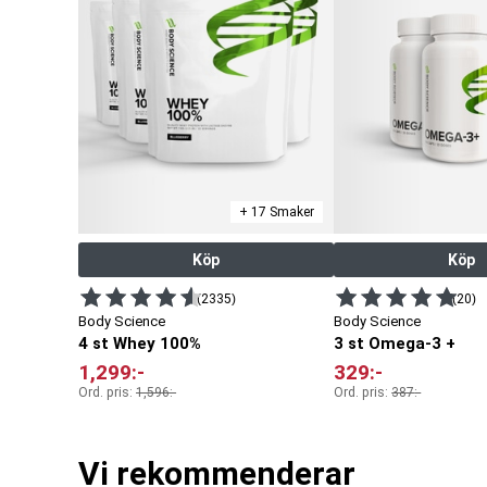
+ 17 Smaker
Köp
Köp
(2335)
(20)
Body Science
Body Science
4 st Whey 100%
3 st Omega-3 +
1,299
:-
329
:-
Ord. pris:
1,596
:-
Ord. pris:
387
:-
Vi rekommenderar