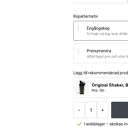
Köpalternativ
Engångsköp
Fri frakt vid köp över 499kr
Prenumerera
Alltid lägst pris och utan 
Lägg till rekommenderad pro
Original Shaker, 
Pris:
59
:-
Antal
produkter
−
+
I webblager – skickas 