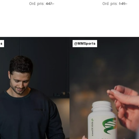
Ord. pris:
447
:-
Ord. pris:
149
:-
ts
@MMSports