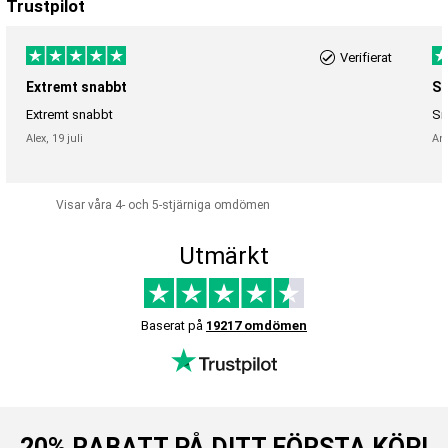
Trustpilot
Verifierat
Extremt snabbt
Sn
Extremt snabbt
Sn
Alex,
19 juli
An
Visar våra 4- och 5-stjärniga omdömen
Utmärkt
Baserat på
19217 omdömen
20% RABATT PÅ DITT FÖRSTA KÖP!