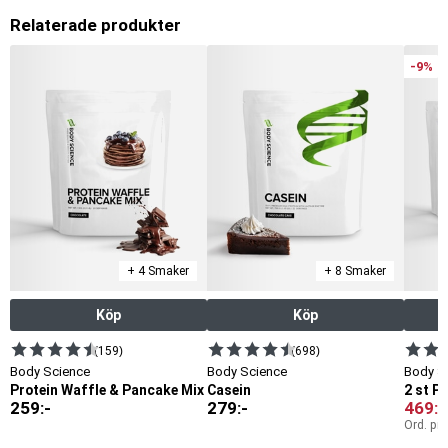
Relaterade produkter
-9%
+ 4 Smaker
+ 8 Smaker
Köp
Köp
(159)
(698)
Body Science
Body Science
Body S
Protein Waffle & Pancake Mix
Casein
2 st P
259
:-
279
:-
469
:-
Ord. pri