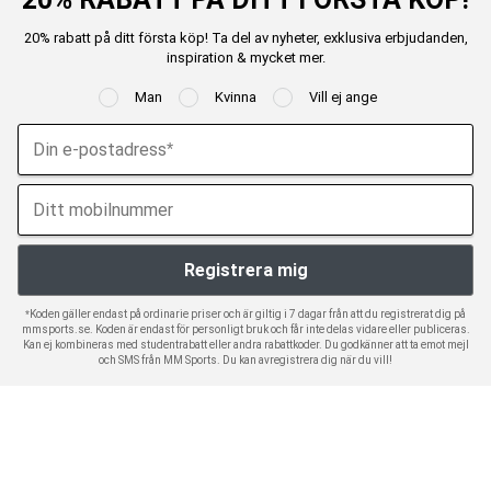
20% rabatt på ditt första köp! Ta del av nyheter, exklusiva erbjudanden,
inspiration & mycket mer.
Man
Kvinna
Vill ej ange
*Koden gäller endast på ordinarie priser och är giltig i 7 dagar från att du registrerat dig på
mmsports.se. Koden är endast för personligt bruk och får inte delas vidare eller publiceras.
Kan ej kombineras med studentrabatt eller andra rabattkoder. Du godkänner att ta emot mejl
och SMS från MM Sports. Du kan avregistrera dig när du vill!