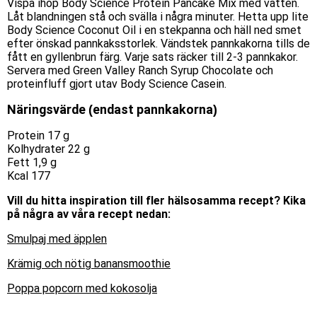
Vispa ihop Body Science Protein Pancake Mix med vatten.
Låt blandningen stå och svälla i några minuter. Hetta upp lite
Body Science Coconut Oil i en stekpanna och häll ned smet
efter önskad pannkaksstorlek. Vändstek pannkakorna tills de
fått en gyllenbrun färg. Varje sats räcker till 2-3 pannkakor.
Servera med Green Valley Ranch Syrup Chocolate och
proteinfluff gjort utav Body Science Casein.
Näringsvärde (endast pannkakorna)
Protein 17 g
Kolhydrater 22 g
Fett 1,9 g
Kcal 177
Vill du hitta inspiration till fler hälsosamma recept? Kika
på några av våra recept nedan:
Smulpaj med äpplen
Krämig och nötig banansmoothie
Poppa popcorn med kokosolja