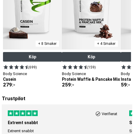
+ 8 Smaker
+ 4 Smaker
Köp
Köp
(699)
(159)
Body Science
Body Science
Body S
Casein
Protein Waffle & Pancake Mix
Instan
279
:-
259
:-
59
:-
Trustpilot
Verifierat
Extremt snabbt
Sn
Extremt snabbt
Sn