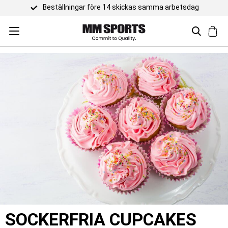
Trustpilot 4
SOCKERFRIA CUPCAKES