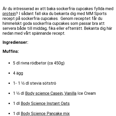
Är du intresserad av att baka sockerfria cupcakes fyllda med
protein
? I sådant fall ska du bekanta dig med MM Sports
recept på sockerfria cupcakes. Genom receptet får du
himmelskt goda sockerfria cupcakes som passar bra att
servera både till middag, fika eller efterrätt. Bekanta dig här
nedan med vårt spännande recept.
Ingredienser:
Muffins:
5 dl rivna rödbetor (ca 450g)
4 ägg
1- 1 ½ dl stevia sötströ
1 ½ dl
Body science Casein, Vanilla
Ice Cream
1 dl
Body Science Instant Oats
1 dl
Body Science Pancake mix