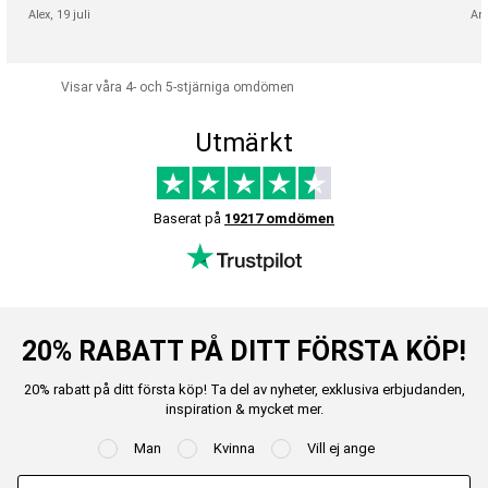
Alex,
19 juli
An
Visar våra 4- och 5-stjärniga omdömen
Utmärkt
Baserat på
19217 omdömen
20% RABATT PÅ DITT FÖRSTA KÖP!
20% rabatt på ditt första köp! Ta del av nyheter, exklusiva erbjudanden,
inspiration & mycket mer.
Man
Kvinna
Vill ej ange