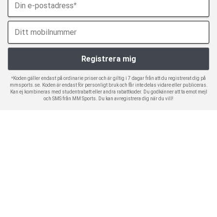
*Koden gäller endast på ordinarie priser och är giltig i 7 dagar från att du registrerat dig på
mmsports.se. Koden är endast för personligt bruk och får inte delas vidare eller publiceras.
Kan ej kombineras med studentrabatt eller andra rabattkoder. Du godkänner att ta emot mejl
och SMS från MM Sports. Du kan avregistrera dig när du vill!