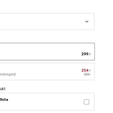
299
:-
254
:-
bindningstid
299
:-
dukt
White