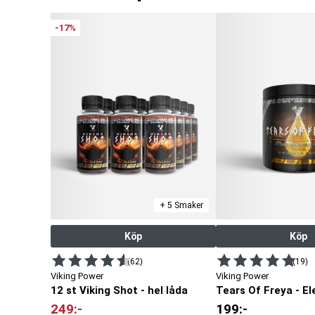
-17%
+ 5 Smaker
Köp
Köp
(62)
(19)
Viking Power
Viking Power
12 st Viking Shot - hel låda
Tears Of Freya - El
249
:-
199
:-