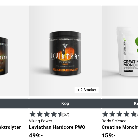
+ 2 Smaker
Köp
K
(57)
(
Viking Power
Body Science
ektrolyter
Leviathan Hardcore PWO
Creatine Monohy
499
:-
159
:-