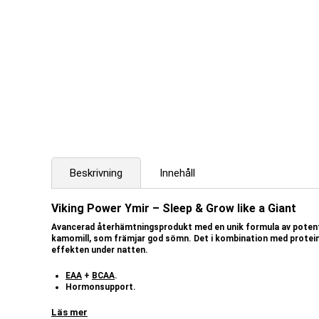
Beskrivning
Innehåll
Viking Power Ymir – Sleep & Grow like a Giant
Avancerad återhämtningsprodukt med en unik formula av potenta
kamomill, som främjar god sömn. Det i kombination med protei
effekten under natten.
EAA
+
BCAA
.
Hormonsupport.
Ledformula med bland annat MSM och kollagen.
ZMA
-komplex.
Läs mer