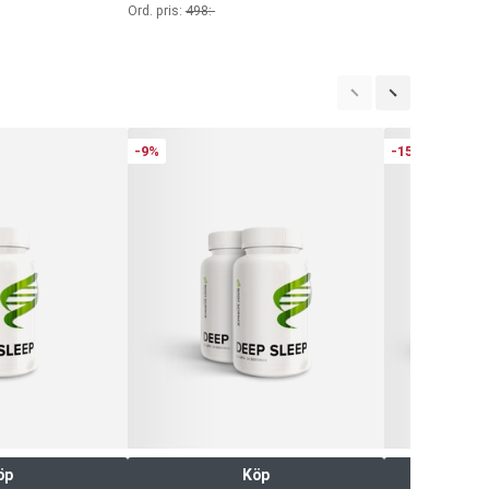
Ord. pris:
498
:-
-9%
-15%
öp
Köp