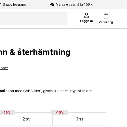
Snabb leverans
Värva en vän & få 150 kr
Logga in
Varukorg
mn & återhämtning
ioner
mntillskott med GABA, NAC, glycin, kollagen, tryptofan och
-10%
-15%
2 st
3 st