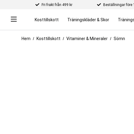
Fri frakt från 499 kr
Beställningar för
Kosttillskott
Träningskläder & Skor
Tränings
Hem
Kosttillskott
Vitaminer & Mineraler
Sömn