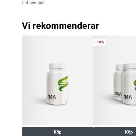
Ord. pris:
300
:-
Vi rekommenderar
-10%
Köp
Köp