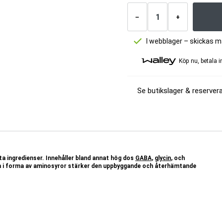
Antal
produkter
−
+
I webblager – skickas 
Köp nu, betala 
Se butikslager & reservera
 ingredienser. Innehåller bland annat hög dos
GABA
,
glycin
, och
n i forma av aminosyror stärker den uppbyggande och återhämtande