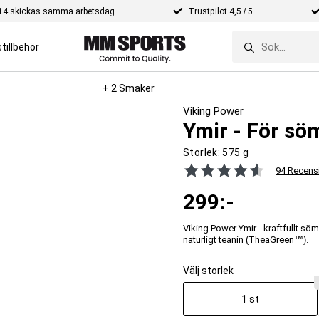
e 14 skickas samma arbetsdag
Trustpilot 4,5 / 5
tillbehör
+ 2 Smaker
Viking Power
Ymir - För sö
Storlek:
575 g
94 Recens
299
:-
Viking Power Ymir - kraftfullt sö
naturligt teanin (TheaGreen™).
Välj storlek
1 st