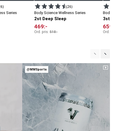
26)
(26)
ess Series
Body Science Wellness Series
Body Science We
2st Deep Sleep
3st Deep Sle
469
:-
659
:-
Ord. pris:
518
:-
Ord. pris:
777
:-
@MMSports
@MMSpor