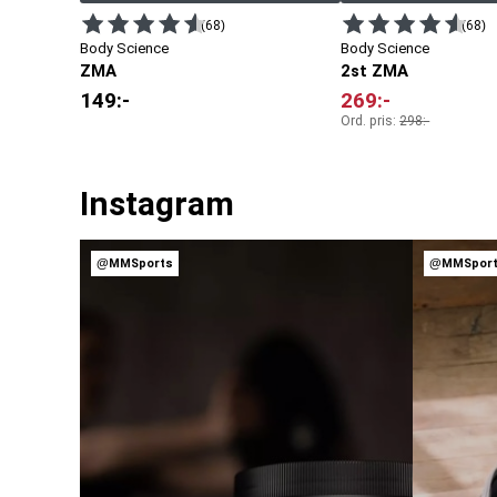
(68)
(68)
Body Science
Body Science
ZMA
2st ZMA
149
:-
269
:-
Ord. pris:
298
:-
Instagram
@MMSports
@MMSpor