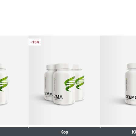
-15%
Köp
K