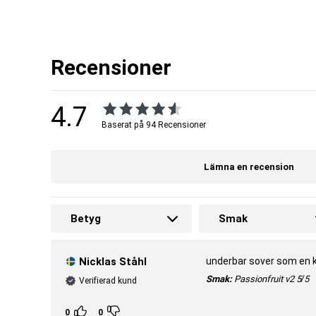
Nu med naturligt teanin från grönt te (TheaGreen™)
Hög dos GABA, glycin och kamomillpulver.
Med HMB och NAC.
Att träna riktigt tungt är både mentalt och fysiskt krävande, men en 
tränar desto mer återhämtning behöver kroppen. Om man slarvar me
Recensioner
träningsresultat. Återhämtningen är helt enkelt nyckeln för att upprä
återhämtningen sker. Därför har vi utvecklat Viking Power Ymir – ett 
maximera den anabola effekten under natten.
4.7
Sleep & Anti-Stress Complex
Baserat på 94 Recensioner
Stress och för lite, dålig sömn är faktorer som kan försämra återh
effekten under natten är det därför fundamentalt att kunna varva ner 
hög dos av aminosyrorna glycin, GABA och tryptofan kombinerat med
snabbare insomning och djupare sömn.
Lämna en recension
Growth & Hormone Support
För att bygga muskler och lägga på sig maximalt med muskelmassa ä
Betyg
Smak
byggstenar (aminosyror) finns tillgängliga i kroppen. Viking Power Y
med
HMB
och arginin som bidrar till att öka muskelmassan. Formula
vilka är viktiga för att säkerställa normala testosteronnivåer i blodet
Nicklas Ståhl
underbar sover som en 
Joint & Flex Aid
Smak:
Passionfruit v2
5/5
Verifierad kund
För att du ska klara av att prestera på topp dag efter dag, träningsp
och förslitningar. Därför innehåller Viking Power Ymir en gedigen dos 
protein i kroppen och som är viktigt för att upprätthålla strukturen i v
0
0