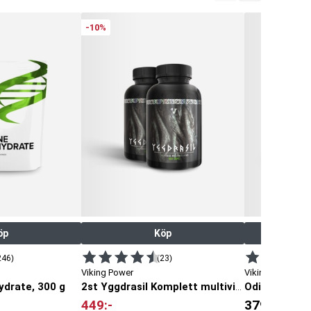
-10%
öp
Köp
246)
(23)
Viking Power
Viking Power
drate, 300 g
Odin Test-O
2st Yggdrasil Komplett multivitamin
449
:-
379
:-