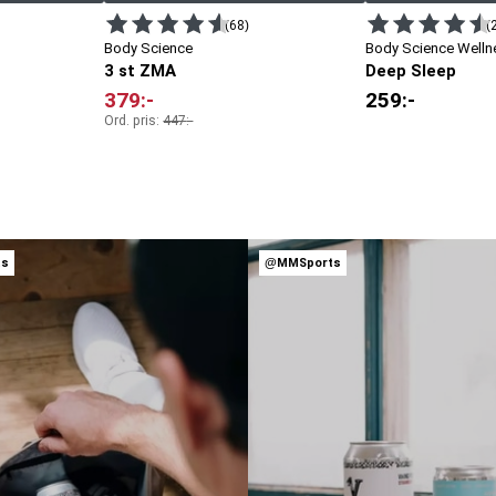
(68)
(
Body Science
Body Science Welln
3 st ZMA
Deep Sleep
379
:-
259
:-
Ord. pris:
447
:-
ts
@MMSports