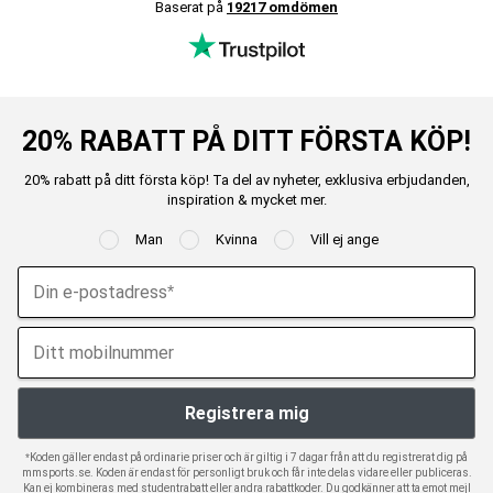
Baserat på
19217 omdömen
20% RABATT PÅ DITT FÖRSTA KÖP!
20% rabatt på ditt första köp! Ta del av nyheter, exklusiva erbjudanden,
inspiration & mycket mer.
Man
Kvinna
Vill ej ange
*Koden gäller endast på ordinarie priser och är giltig i 7 dagar från att du registrerat dig på
mmsports.se. Koden är endast för personligt bruk och får inte delas vidare eller publiceras.
Kan ej kombineras med studentrabatt eller andra rabattkoder. Du godkänner att ta emot mejl