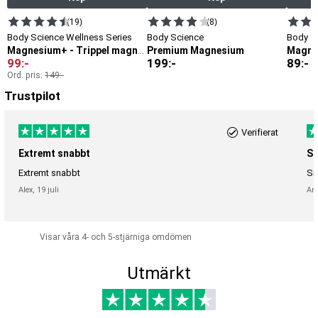
(19)
(8)
Body Science Wellness Series
Body Science
Body S
Premium Magnesium
Magne
Magnesium+ - Trippel magnesium
99
:-
199
:-
89
:-
Ord. pris:
149
:-
Trustpilot
Verifierat
Extremt snabbt
Sn
Extremt snabbt
Sn
Alex,
19 juli
An
Visar våra 4- och 5-stjärniga omdömen
Utmärkt