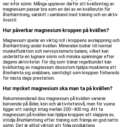
ner inför sömn. Många upplever därför att kvällsintag av
magnesium passar bra som en del av en kvällsrutin för
återhämtning, särskilt i samband med träning och en aktiv
livsstil.
Hur påverkar magnesium kroppen på kvällen?
Magnesium spelar en viktig roll i kroppens avslappning och
återhämtning under kvällen. Mineralen bidrar till normal
muskelfunktion och nervsystemets balans, vilket kan
underlätta en lugnare sömn och minska spänningar efter
dagens aktiviteter. För dig som tränar regelbundet kan
kvällsintag av magnesium dessutom hjälpa musklerna att
återhämta sig snabbare, samtidigt som kroppen förbereds
för nästa dags prestation.
Hur mycket magnesium ska man ta på kvällen?
Rekommenderad dos magnesium på kvällen varierar
beroende på ålder, kön och aktivitetsnivå, men för vuxna
ligger ett vanligt intag mellan 200–400 mg. Att ta
magnesium på kvällen kan hjälpa kroppen att slappna av,
stödja återhämtning efter träning och främja en god natts
sömn. Det är alltid viktigt att följa produktens