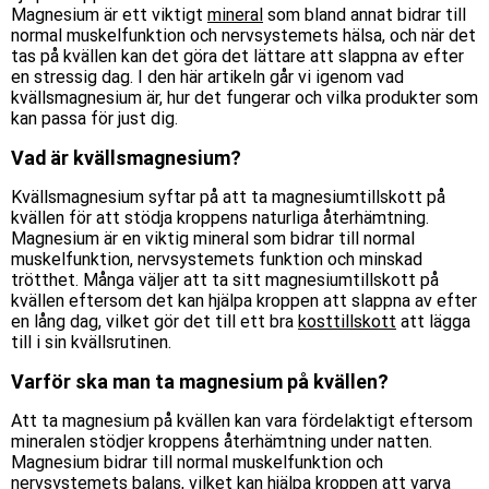
Magnesium är ett viktigt
mineral
som bland annat bidrar till
normal muskelfunktion och nervsystemets hälsa, och när det
tas på kvällen kan det göra det lättare att slappna av efter
en stressig dag. I den här artikeln går vi igenom vad
kvällsmagnesium är, hur det fungerar och vilka produkter som
kan passa för just dig.
Vad är kvällsmagnesium?
Kvällsmagnesium syftar på att ta magnesiumtillskott på
kvällen för att stödja kroppens naturliga återhämtning.
Magnesium är en viktig mineral som bidrar till normal
muskelfunktion, nervsystemets funktion och minskad
trötthet. Många väljer att ta sitt magnesiumtillskott på
kvällen eftersom det kan hjälpa kroppen att slappna av efter
en lång dag, vilket gör det till ett bra
kosttillskott
att lägga
till i sin kvällsrutinen.
Varför ska man ta magnesium på kvällen?
Att ta magnesium på kvällen kan vara fördelaktigt eftersom
mineralen stödjer kroppens återhämtning under natten.
Magnesium bidrar till normal muskelfunktion och
nervsystemets balans, vilket kan hjälpa kroppen att varva