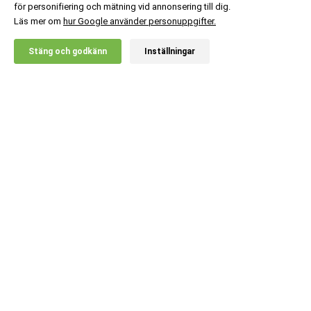
för personifiering och mätning vid annonsering till dig.
Läs mer om
hur Google använder personuppgifter.
X
Stäng och godkänn
Inställningar
20% RABATT!
Kundsupport
Information
Populära kategorier