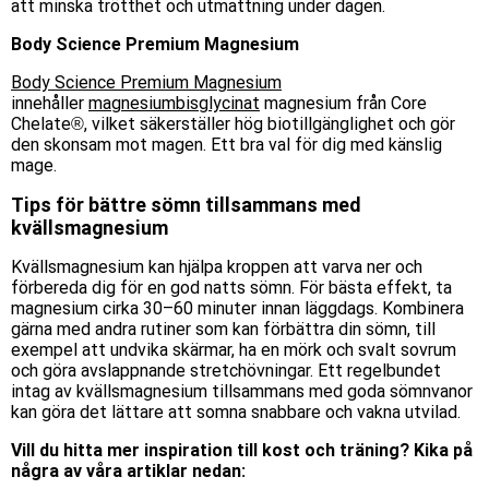
att minska trötthet och utmattning under dagen.
Body Science Premium Magnesium
Body Science Premium Magnesium
innehåller
magnesiumbisglycinat
magnesium från Core
Chelate®, vilket säkerställer hög biotillgänglighet och gör
den skonsam mot magen. Ett bra val för dig med känslig
mage.
Tips för bättre sömn tillsammans med
kvällsmagnesium
Kvällsmagnesium kan hjälpa kroppen att varva ner och
förbereda dig för en god natts sömn. För bästa effekt, ta
magnesium cirka 30–60 minuter innan läggdags. Kombinera
gärna med andra rutiner som kan förbättra din sömn, till
exempel att undvika skärmar, ha en mörk och svalt sovrum
och göra avslappnande stretchövningar. Ett regelbundet
intag av kvällsmagnesium tillsammans med goda sömnvanor
kan göra det lättare att somna snabbare och vakna utvilad.
Vill du hitta mer inspiration till kost och träning? Kika på
några av våra artiklar nedan: