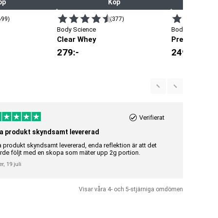
öp
Köp
699)
(377)
Body Science
Body Science
Clear Whey
Pre-Workout
279
:-
249
:-
Verifierat
a produkt skyndsamt levererad
Riktigt br
a produkt skyndsamt levererad, enda reflektion är att det
Riktigt bra 
rde följt med en skopa som mäter upp 2g portion.
Gunilla Elisa
er,
19 juli
Visar våra 4- och 5-stjärniga omdömen