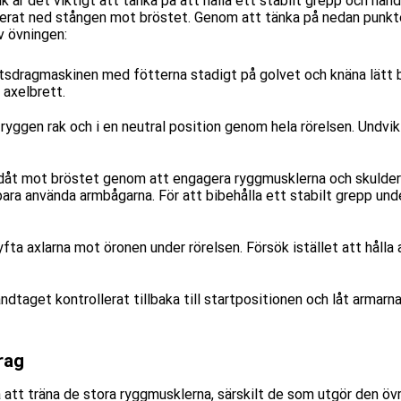
k är det viktigt att tänka på att
hålla
ett stabilt grepp och han
lerat ned
stången mot bröstet. Genom att tänka på nedan
punkt
v övningen
:
atsdragmaskinen med fötterna stadigt på golvet och knäna lätt
 axelbre
tt
.
 ryggen rak och i en neutral position genom hela rörelsen. Undvik
dåt mot bröstet genom att engagera ryggmusklerna och skulder
bara använda armbågarna. För att bibehålla ett stabilt grepp un
yfta axlarna mot öronen under rörelsen. Försök istället att hålla
dtaget kontrollerat tillbaka till startpositionen och låt armarna
rag
 att träna de stora ryggmusklerna, särskilt de som utgör den öv