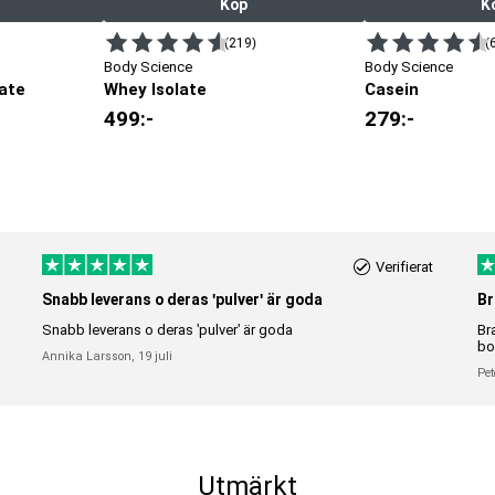
Köp
K
(219)
(
Body Science
Body Science
ate
Whey Isolate
Casein
499
:-
279
:-
Verifierat
Snabb leverans o deras 'pulver' är goda
Br
Snabb leverans o deras 'pulver' är goda
Br
bo
Annika Larsson,
19 juli
Pet
Utmärkt