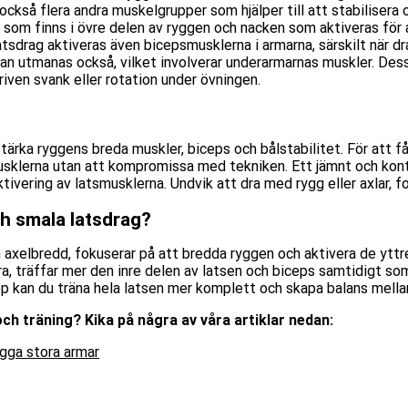
g också flera andra muskelgrupper
som hjälper till
att stabilisera 
 som finns i övre delen av ryggen och nacken
som
aktiveras för 
r latsdrag aktiveras även bicepsmusklerna i armarna, särskilt när
an utmanas också, vilket involverar underarmarnas muskler. De
riven svank eller rotation under övningen.
stärka ryggens breda muskler, biceps och bålstabilitet. För att f
musklerna utan att kompromissa med tekniken. Ett jämnt och kont
ktivering av latsmusklerna. Undvik att dra med rygg eller axlar, f
ch smala latsdrag?
n axelbredd, fokuserar på att bredda ryggen och aktivera de ytt
a, träffar mer den inre delen av latsen och biceps samtidigt som
pp kan du träna hela latsen mer komplett och skapa balans mellan
t och träning? Kika på några av våra artiklar nedan:
ygga stora armar