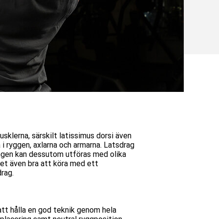
sklerna, särskilt latissimus dorsi även
i ryggen, axlarna och armarna. Latsdrag
vningen kan dessutom utföras med olika
det även bra att köra med ett
rag.
 att hålla en god teknik genom hela