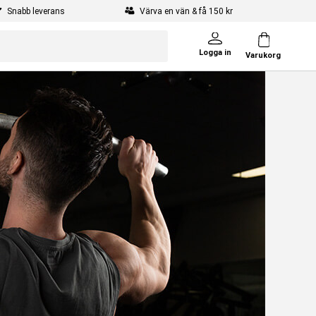
Snabb leverans
Värva en vän & få 150 kr
Logga in
Varukorg