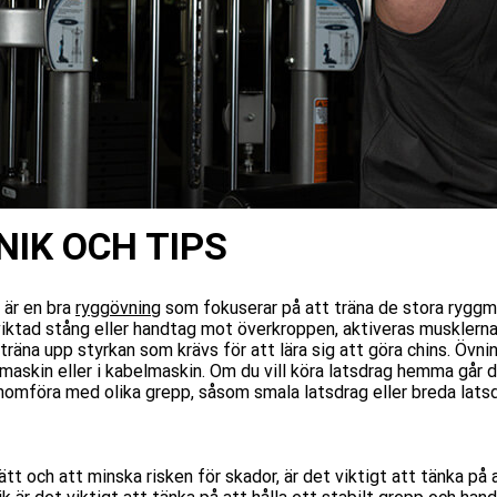
NIK OCH TIPS
 är en bra
ryggövning
som fokuserar på att träna de stora ryggmu
viktad stång eller handtag mot överkroppen, aktiveras musklerna 
t träna upp styrkan som krävs för att lära sig att göra chins. Ö
maskin eller i kabelmaskin. Om du vill köra latsdrag hemma går 
nomföra med olika grepp, såsom smala latsdrag eller breda latsd
ätt och att minska risken för skador, är det viktigt att tänka på