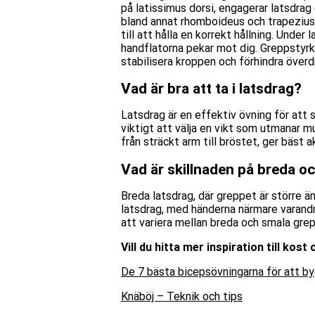
på latissimus dorsi, engagerar latsdra
bland annat rhomboideus och trapezius
till att hålla en korrekt hållning. Unde
handflatorna
pekar
mot dig. Greppstyrk
stabilisera kroppen och förhindra överd
Vad är bra att ta i latsdrag?
Latsdrag är en effektiv övning för att 
viktigt att välja en vikt som utmanar 
från sträckt arm till bröstet, ger bäst a
Vad är skillnaden på breda o
Breda latsdrag, där greppet är större ä
latsdrag, med händerna närmare varandr
att variera mellan breda och smala gre
Vill du hitta mer inspiration till kos
De 7 bästa bicepsövningarna för att b
Knäböj – Teknik och tips