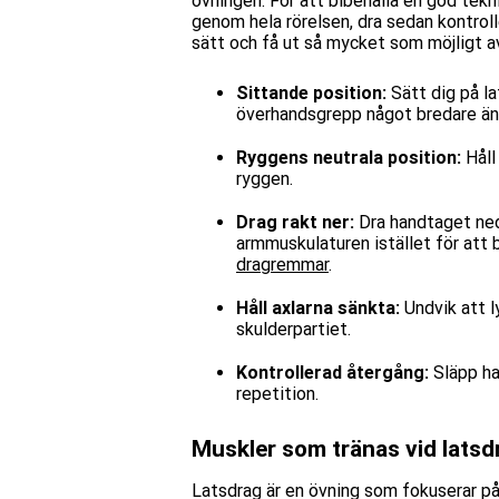
övningen. För att bibehålla en god tekni
genom hela rörelsen,
dra
sedan kontrol
sätt och få ut så mycket som möjligt a
Sittande position:
Sätt dig på l
överhandsgrepp något bredare än
Ryggens neutrala position:
Håll
ryggen.
Drag rakt ner:
Dra handtaget ne
armmuskulaturen istället för att 
dragremmar
.
Håll axlarna sänkta:
Undvik att l
skulderpartiet.
Kontrollerad återgång:
Släpp han
repetition.
Muskler som tränas vid latsd
Latsdrag är en övning som fokuserar på