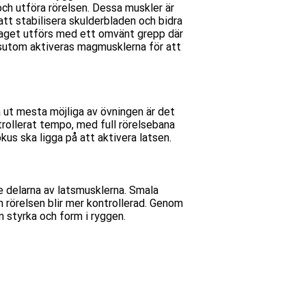
och utföra rörelsen. Dessa muskler är
att stabilisera skulderbladen och bidra
 draget utförs med ett omvänt grepp där
ssutom aktiveras magmusklerna för att
å ut mesta möjliga av övningen är det
rollerat tempo, med full rörelsebana
okus ska ligga på att aktivera latsen.
re delarna av latsmusklerna. Smala
 rörelsen blir mer kontrollerad. Genom
 styrka och form i ryggen.