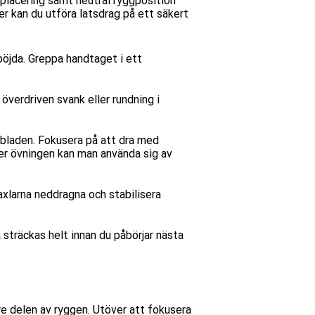
dplacering
samt
neutral ryggposition
er
kan du utföra latsdrag på ett säkert
 böjda. Greppa handtaget
i ett
 överdriven svank eller rundning i
bladen. Fokusera på att dra med
der övningen kan man använda sig av
 axlarna neddragna och stabilisera
 sträckas helt innan du påbörjar nästa
re delen av ryggen. Utöver att fokusera