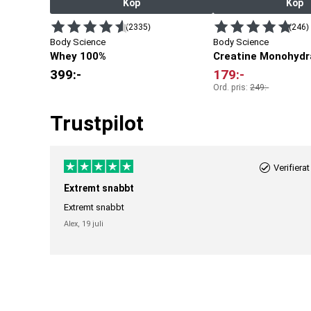
Köp
Köp
(2335)
(246)
Body Science
Body Science
Whey 100%
Creatine Monohydr
399
:-
179
:-
Ord. pris:
249
:-
Trustpilot
Verifierat
Extremt snabbt
Extremt snabbt
Alex,
19 juli