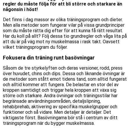
regler du måste följa för att bli större och starkare än
någonsin i höst!
Det finns i dag massor av olika träningsprogram och dieter.
Men alla metoder som fungerar vilar på vissa grundprinciper
som du måste rätta dig efter för att kunna få rätt resultat.
Har du koll på allt? Följ dessa tio grundregler och våga lita på
att du är på väg mot ny muskelmassa i rask takt. Oavsett
vilket träningsprogram du följer.
Fokusera din träning runt
basövningar
Såsom de tre styrkelyften och deras versioner, rodd, press
över huvudet, chins och dips. Dessa och liknande övningar är
de metoder som stått emot tidens tand, som alltid fungerat
och alltid kommer att fungera. De belastar en stor del av
kroppen samtidigt och triggar hela kroppen att växa sig
större och starkare. Andra övningar och träningsstilar har
begränsade användningsområden, detaljslipning,
rehab/prehab, aktivering av specifika muskelgrupper och
funktioner och så vidare. Men detaljer är detaljer. Det
viktigaste först. Basövningarna bör stå i centrum av ditt
träningsprogram när du bygger muskelmassa.