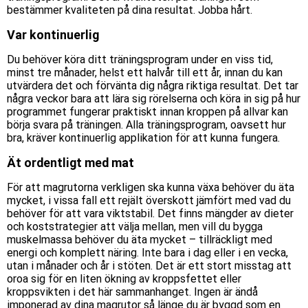
bestämmer kvaliteten på dina resultat. Jobba hårt.
Var kontinuerlig
Du behöver köra ditt träningsprogram under en viss tid,
minst tre månader, helst ett halvår till ett år, innan du kan
utvärdera det och förvänta dig några riktiga resultat. Det tar
några veckor bara att lära sig rörelserna och köra in sig på hur
programmet fungerar praktiskt innan kroppen på allvar kan
börja svara på träningen. Alla träningsprogram, oavsett hur
bra, kräver kontinuerlig applikation för att kunna fungera.
Ät ordentligt med mat
För att magrutorna verkligen ska kunna växa behöver du äta
mycket, i vissa fall ett rejält överskott jämfört med vad du
behöver för att vara viktstabil. Det finns mängder av dieter
och koststrategier att välja mellan, men vill du bygga
muskelmassa behöver du äta mycket – tillräckligt med
energi och komplett näring. Inte bara i dag eller i en vecka,
utan i månader och år i stöten. Det är ett stort misstag att
oroa sig för en liten ökning av kroppsfettet eller
kroppsvikten i det här sammanhanget. Ingen är ändå
imponerad av dina magrutor så länge du är byggd som en