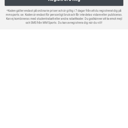
*Koden gäller endast på ordinarie priser och är giltig i 7 dagar från att du registrerat dig på
mmsports.se. Koden är endast för personligt bruk och får inte delas vidare eller publiceras.
Kan ej kombineras med studentrabatt eller andra rabattkoder. Du godkänner att ta emot mejl
och SMS från MM Sports. Du kan avregistrera dig när du vill!