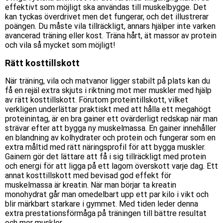
effektivt som möjligt ska användas till muskelbygge. Det
kan tyckas överdrivet men det fungerar, och det illustrerar
poängen. Du måste vila tillräckligt, annars hjälper inte varken
avancerad träning eller kost. Träna hårt, ät massor av protein
och vila så mycket som möjligt!
Rätt
kosttillskott
När träning, vila och matvanor ligger stabilt på plats kan du
få en rejäl extra skjuts i riktning mot mer muskler med hjälp
av rätt kosttillskott. Förutom
proteintillskott
, vilket
verkligen underlättar praktiskt med att hålla ett megahögt
proteinintag, är en bra
gainer
ett ovärderligt redskap när man
strävar efter att bygga ny muskelmassa. En gainer innehåller
en blandning av kolhydrater och protein och fungerar som en
extra måltid med rätt näringsprofil för att bygga muskler.
Gainern gör det lättare att få i sig tillräckligt med protein
och energi för att ligga på ett lagom överskott varje dag. Ett
annat kosttillskott med bevisad god effekt för
muskelmassa är kreatin. När man börjar ta
kreatin
monohydrat
går man omedelbart upp ett par kilo i vikt och
blir märkbart starkare i gymmet. Med tiden leder denna
extra prestationsförmåga på träningen till bättre resultat
och mer muskler.