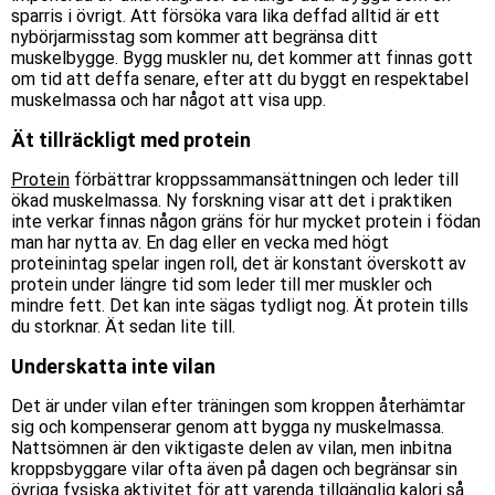
sparris i övrigt. Att försöka vara lika deffad alltid är ett
nybörjarmisstag som kommer att begränsa ditt
muskelbygge. Bygg muskler nu, det kommer att finnas gott
om tid att deffa senare, efter att du byggt en respektabel
muskelmassa och har något att visa upp.
Ät tillräckligt med protein
Protein
förbättrar kroppssammansättningen och leder till
ökad muskelmassa. Ny forskning visar att det i praktiken
inte verkar finnas någon gräns för hur mycket protein i födan
man har nytta av. En dag eller en vecka med högt
proteinintag spelar ingen roll, det är konstant överskott av
protein under längre tid som leder till mer muskler och
mindre fett. Det kan inte sägas tydligt nog. Ät protein tills
du storknar. Ät sedan lite till.
Underskatta inte vilan
Det är under vilan efter träningen som kroppen återhämtar
sig och kompenserar genom att bygga ny muskelmassa.
Nattsömnen är den viktigaste delen av vilan, men inbitna
kroppsbyggare vilar ofta även på dagen och begränsar sin
övriga fysiska aktivitet för att varenda tillgänglig kalori så