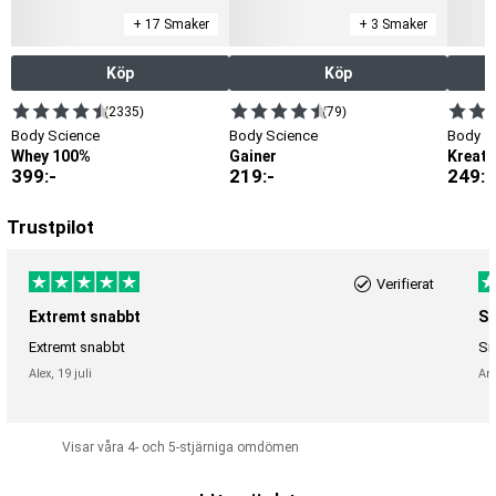
+ 17 Smaker
+ 3 Smaker
Köp
Köp
(2335)
(79)
Body Science
Body Science
Body S
Whey 100%
Gainer
Kreati
399
:-
219
:-
249
:-
Trustpilot
Verifierat
Extremt snabbt
Sn
Extremt snabbt
Sn
Alex,
19 juli
An
Visar våra 4- och 5-stjärniga omdömen