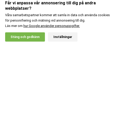
Får vi anpassa vår annonsering till dig på andra
webbplatser?
Våra samarbetspartner kommer att samla in data och använda cookies
för personifiering och mätning vid annonsering till dig.
Läs mer om
hur Google använder personuppgifter.
X
Stäng och godkänn
Inställningar
20% RABATT!
Kundsupport
Information