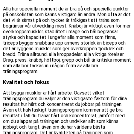
Alla har speciella moment de är bra på och speciella punkter
på önskelistan som känns viktigare än andra. Men ofta är det
det vi är sämst på och tycker är tråkigast att träna som
begränsar vår utveckling mest. Knäböj är viktigt även för mer
överkroppsmuskler, stabilitet i mage och bål begränsar
styrka och kapacitet i ungefär alla moment som finns,
triceps bygger snabbare upp armens storlek än
biceps
och
det är ryggens muskler som ger överkroppen tjocklek och
bredd. Träna allround, alla kroppsdelar, alla viktiga rörelser.
Drag, press, knäböj, höftböj, grepp och bål är kritiska moment
som alla bör täckas in i någon form av alla bra
träningsprogram.
Kvalitet och fokus
Att bygga muskler är hårt arbete. Oavsett vilket
träningsprogram du väljer är den viktigaste faktorn för dina
resultat hur hårt och koncentrerat du jobbar på träningen.
Även ett halvtaskigt träningsprogram kommer att ge bra
resultat i fall du tränar hårt och koncentrerat, jämfört med
om du slappar på träningen och undviker allt som känns
jobbigt och tungt, även om du har världens bästa
träningsprogram. Det är kvaliteten på träningen som