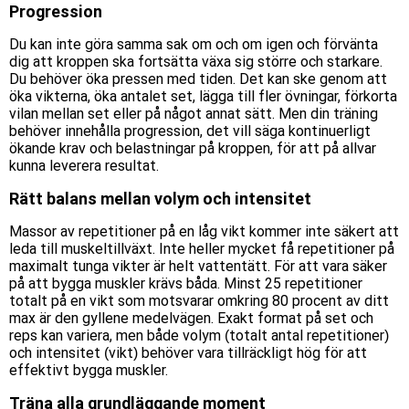
Progression
Du kan inte göra samma sak om och om igen och förvänta
dig att kroppen ska fortsätta växa sig större och starkare.
Du behöver öka pressen med tiden. Det kan ske genom att
öka vikterna, öka antalet set, lägga till fler övningar, förkorta
vilan mellan set eller på något annat sätt. Men din träning
behöver innehålla progression, det vill säga kontinuerligt
ökande krav och belastningar på kroppen, för att på allvar
kunna leverera resultat.
Rätt balans mellan volym och intensitet
Massor av repetitioner på en låg vikt kommer inte säkert att
leda till muskeltillväxt. Inte heller mycket få repetitioner på
maximalt tunga vikter är helt vattentätt. För att vara säker
på att bygga muskler krävs båda. Minst 25 repetitioner
totalt på en vikt som motsvarar omkring 80 procent av ditt
max är den gyllene medelvägen. Exakt format på set och
reps kan variera, men både volym (totalt antal repetitioner)
och intensitet (vikt) behöver vara tillräckligt hög för att
effektivt bygga muskler.
Träna alla grundläggande moment