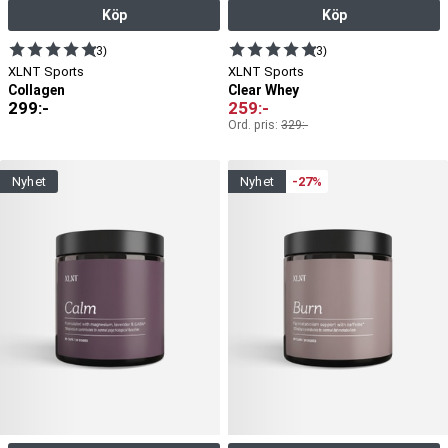
Köp
Köp
(3)
(3)
XLNT Sports
XLNT Sports
Collagen
Clear Whey
299
:-
259
:-
Ord. pris:
329
:-
nyhet
nyhet
-27%