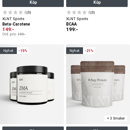
Köp
Köp
(0)
(0)
XLNT Sports
XLNT Sports
Beta-Carotene
BCAA
149
:-
199
:-
Ord. pris:
199
:-
nyhet
-15%
nyhet
-21%
+ 3 Smaker