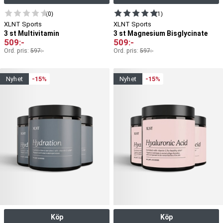
(0)
(1)
XLNT Sports
XLNT Sports
3 st Multivitamin
3 st Magnesium Bisglycinate
509
:-
509
:-
Ord. pris:
597
:-
Ord. pris:
597
:-
nyhet
-15%
nyhet
-15%
Köp
Köp