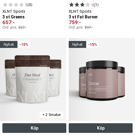
(0)
(1)
XLNT Sports
XLNT Sports
3 st Greens
3 st Fat Burner
657
:-
759
:-
Ord. pris:
837
:-
Ord. pris:
897
:-
nyhet
-15%
nyhet
-15%
+ 2 Smaker
Köp
Köp