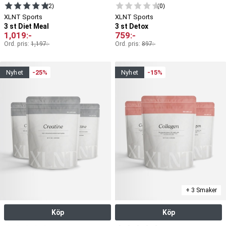
(2)
(0)
XLNT Sports
XLNT Sports
3 st Diet Meal
3 st Detox
1,019
:-
759
:-
Ord. pris:
1,197
:-
Ord. pris:
897
:-
nyhet
-25%
nyhet
-15%
+ 3 Smaker
Köp
Köp