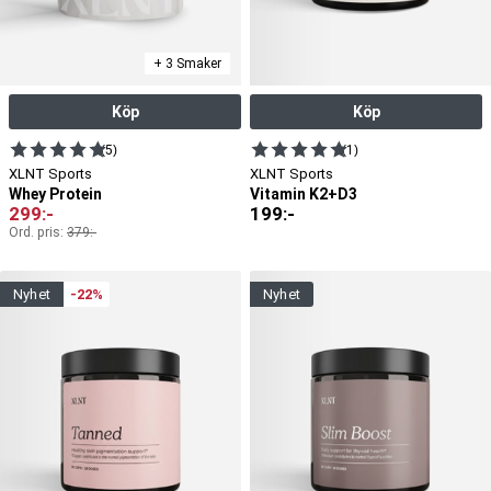
+ 3 Smaker
Köp
Köp
(5)
(1)
XLNT Sports
XLNT Sports
Whey Protein
Vitamin K2+D3
299
:-
199
:-
Ord. pris:
379
:-
nyhet
-22%
nyhet