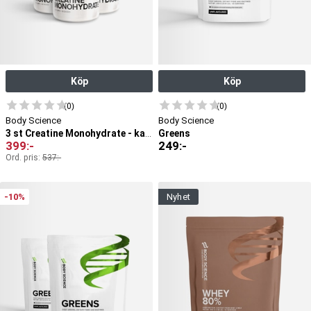
Köp
Köp
(0)
(0)
Body Science
Body Science
Greens
3 st Creatine Monohydrate - kapslar
399
:-
249
:-
Ord. pris:
537
:-
-10%
nyhet