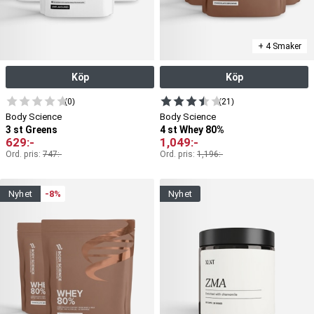
+ 4 Smaker
Köp
Köp
(0)
(21)
Body Science
Body Science
3 st Greens
4 st Whey 80%
629
:-
1,049
:-
Ord. pris:
747
:-
Ord. pris:
1,196
:-
nyhet
-8%
nyhet