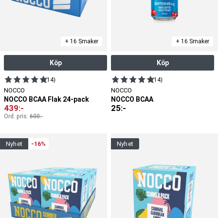
+ 16 Smaker
+ 16 Smaker
Köp
Köp
(14)
(14)
NOCCO
NOCCO
NOCCO BCAA Flak 24-pack
NOCCO BCAA
439
:-
25
:-
Ord. pris:
600
:-
nyhet
-16%
nyhet