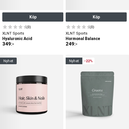
Köp
Köp
(0)
(0)
XLNT Sports
XLNT Sports
Hyaluronic Acid
Hormonal Balance
349
:-
249
:-
nyhet
nyhet
-22%