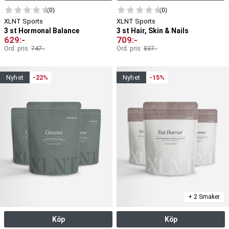
(0)
(0)
XLNT Sports
XLNT Sports
3 st Hormonal Balance
3 st Hair, Skin & Nails
629
:-
709
:-
Ord. pris:
747
:-
Ord. pris:
837
:-
nyhet
-22%
nyhet
-15%
+ 2 Smaker
Köp
Köp