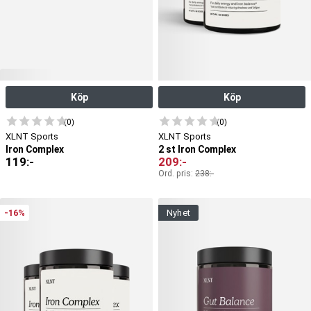
Köp
Köp
(0)
(0)
XLNT Sports
XLNT Sports
Iron Complex
2 st Iron Complex
119
:-
209
:-
Ord. pris:
238
:-
-16%
nyhet