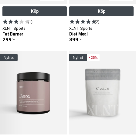
Köp
Köp
(1)
(2)
XLNT Sports
XLNT Sports
Fat Burner
Diet Meal
299
:-
399
:-
nyhet
nyhet
-25%