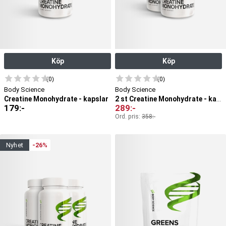
Köp
Köp
(0)
(0)
Body Science
Body Science
Creatine Monohydrate - kapslar
2 st Creatine Monohydrate - kapslar
179
:-
289
:-
Ord. pris:
358
:-
nyhet
-26%