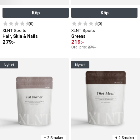
Köp
Köp
(0)
(0)
XLNT Sports
XLNT Sports
Hair, Skin & Nails
Greens
279
:-
219
:-
Ord. pris:
279
:-
nyhet
nyhet
+ 2 Smaker
+ 2 Smaker