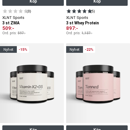
Köp
Köp
(0)
(5)
XLNT Sports
XLNT Sports
3 st ZMA
3 st Whey Protein
509
:-
897
:-
Ord. pris:
597
:-
Ord. pris:
1,137
:-
nyhet
-15%
nyhet
-22%
Köp
Köp