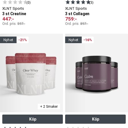
(0)
(3)
XLNT Sports
XLNT Sports
3 st Creatine
3 st Collagen
447
:-
759
:-
Ord. pris:
597
:-
Ord. pris:
897
:-
nyhet
-21%
nyhet
-16%
+ 2 Smaker
Köp
Köp