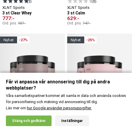
(3)
(0)
XLNT Sports
XLNT Sports
3 st Clear Whey
3 st Calm
777
:-
629
:-
Ord. pris:
987
:-
Ord. pris:
747
:-
nyhet
-27%
nyhet
-25%
Får vi anpassa vår annonsering till dig på andra
webbplatser?
Våra samarbetspartner kommer att samla in data och använda cookies
för personifiering och mätning vid annonsering till dig.
Läs mer om
hur Google använder personuppgifter.
X
Stäng och godkänn
Inställningar
20% RABATT!
Köp
Köp