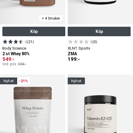
+ 4 Smaker
Köp
Köp
(21)
(0)
Body Science
XLNT Sports
2 st Whey 80%
ZMA
549
:-
199
:-
Ord. pris:
598
:-
nyhet
-21%
nyhet