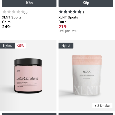
Köp
Köp
(0)
(1)
XLNT Sports
XLNT Sports
Calm
Burn
249
:-
219
:-
Ord. pris:
299
:-
nyhet
-25%
nyhet
+ 2 Smaker