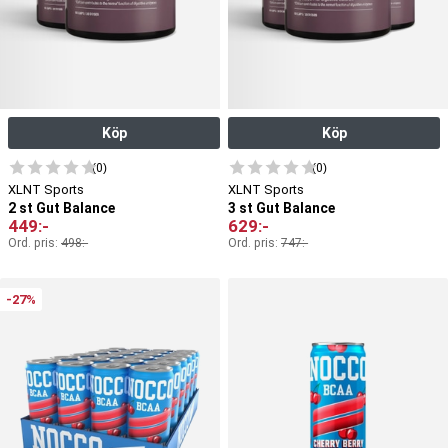
Köp
Köp
(0)
(0)
XLNT Sports
XLNT Sports
2 st Gut Balance
3 st Gut Balance
449
:-
629
:-
Ord. pris:
498
:-
Ord. pris:
747
:-
-27%