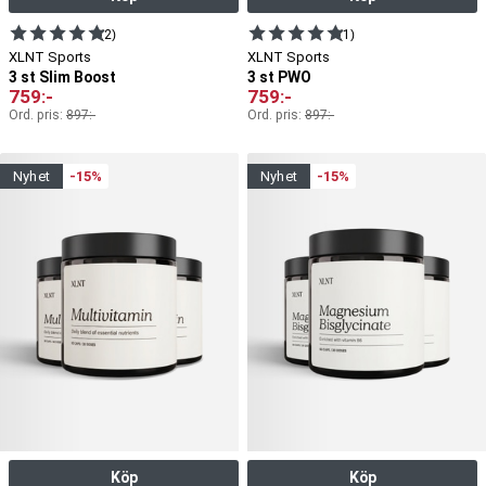
(2)
(1)
XLNT Sports
XLNT Sports
3 st Slim Boost
3 st PWO
759
:-
759
:-
Ord. pris:
897
:-
Ord. pris:
897
:-
nyhet
-15%
nyhet
-15%
Köp
Köp