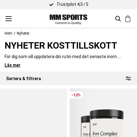
Snabb leverans
Hem
Nyheter
NYHETER KOSTTILLSKOTT
För dig som vill uppdatera din rutin med det senaste inom
kosttillskott
finns här nyheterna du inte vill missa. Hitta nya
Läs mer
produkter som kan hjälpa dig att nå dina träningsmål, vare sig det
handlar om återhämtning, prestation eller näring i vardagen.
Sortera & filtrera
-12%