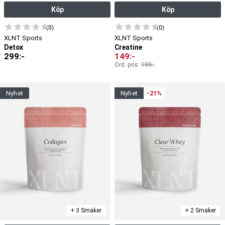
Köp
Köp
(0)
(0)
XLNT Sports
XLNT Sports
Detox
Creatine
299
:-
149
:-
Ord. pris:
199
:-
nyhet
nyhet
-21%
+ 3 Smaker
+ 2 Smaker