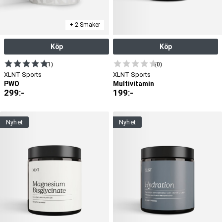
+ 2 Smaker
Köp
Köp
(1)
(0)
XLNT Sports
XLNT Sports
PWO
Multivitamin
299
:-
199
:-
nyhet
nyhet