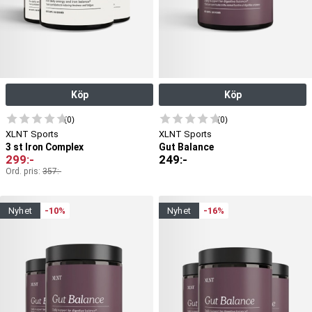
Köp
Köp
(0)
(0)
XLNT Sports
XLNT Sports
3 st Iron Complex
Gut Balance
299
:-
249
:-
Ord. pris:
357
:-
nyhet
-10%
nyhet
-16%