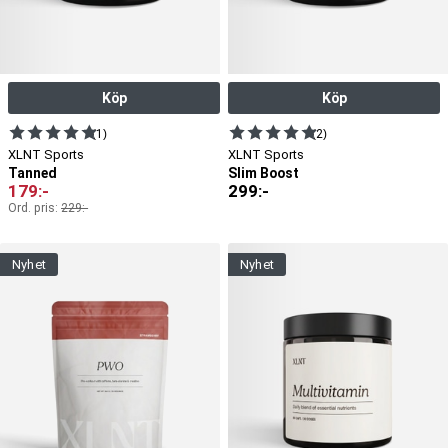
Köp
Köp
(1)
(2)
XLNT Sports
XLNT Sports
Tanned
Slim Boost
179
:-
299
:-
Ord. pris:
229
:-
nyhet
nyhet