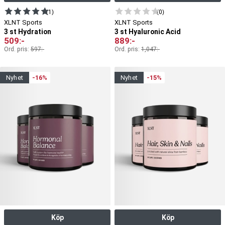
(1)
(0)
XLNT Sports
XLNT Sports
3 st Hydration
3 st Hyaluronic Acid
509
:-
889
:-
Ord. pris:
597
:-
Ord. pris:
1,047
:-
nyhet
-16%
nyhet
-15%
Köp
Köp