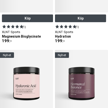
Köp
Köp
(1)
(1)
XLNT Sports
XLNT Sports
Magnesium Bisglycinate
Hydration
199
:-
199
:-
nyhet
nyhet