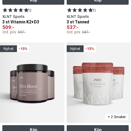
(1)
(1)
XLNT Sports
XLNT Sports
3 st Vitamin K2+D3
3 st Tanned
509
:-
537
:-
Ord. pris:
597
:-
Ord. pris:
687
:-
nyhet
-15%
nyhet
-15%
+ 2 Smaker
Köp
Köp