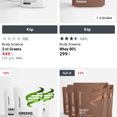
+ 4 Smaker
Köp
Köp
(0)
(21)
Body Science
Body Science
2 st Greens
Whey 80%
449
:-
299
:-
Ord. pris:
498
:-
-16%
nyhet
-12%