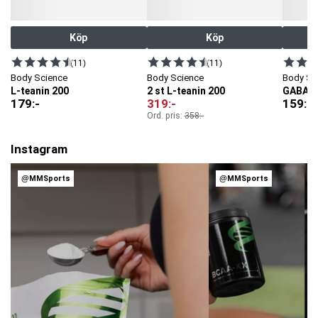
Köp
Köp
(11)
(11)
Body Science
Body Science
Body Sc
L-teanin 200
2 st L-teanin 200
GABA 5
179
:-
319
:-
159
:-
Ord. pris:
358
:-
Instagram
@MMSports
@MMSports