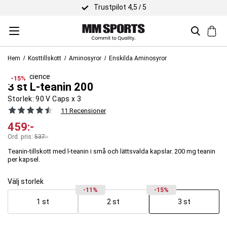
Trustpilot 4,5 / 5
Hem
Kosttillskott
Aminosyror
Enskilda Aminosyror
Body Science
-15%
3 st L-teanin 200
Storlek:
90 V Caps x 3
11 Recensioner
459
:-
Ord. pris:
537
:-
Teanin-tillskott med l-teanin i små och lättsvalda kapslar. 200 mg teanin
per kapsel.
Välj storlek
-11%
-15%
1 st
2 st
3 st