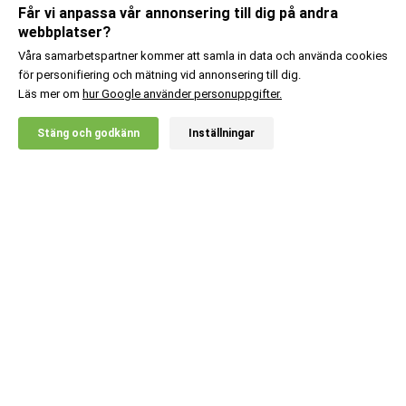
Får vi anpassa vår annonsering till dig på andra
webbplatser?
Våra samarbetspartner kommer att samla in data och använda cookies
för personifiering och mätning vid annonsering till dig.
Läs mer om
hur Google använder personuppgifter.
X
Stäng och godkänn
Inställningar
20% RABATT!
Body Science
459
:-
3 st L-teanin 200
Ord. pris:
537
:-
Lägg i kundvagn
Kundsupport
Information