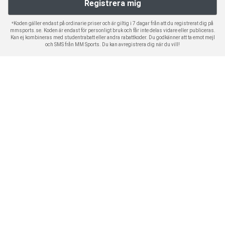
*Koden gäller endast på ordinarie priser och är giltig i 7 dagar från att du registrerat dig på
mmsports.se. Koden är endast för personligt bruk och får inte delas vidare eller publiceras.
Kan ej kombineras med studentrabatt eller andra rabattkoder. Du godkänner att ta emot mejl
och SMS från MM Sports. Du kan avregistrera dig när du vill!