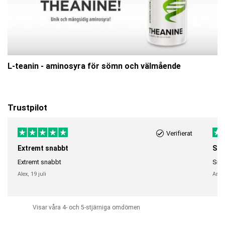
L-teanin - aminosyra för sömn och välmående
Trustpilot
Verifierat
Extremt snabbt
Sna
Extremt snabbt
Snab
Alex,
19 juli
Anni
Visar våra 4- och 5-stjärniga omdömen