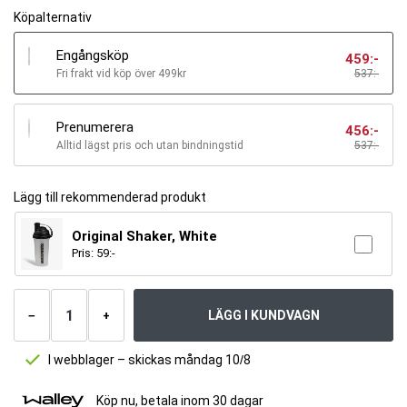
Köpalternativ
Engångsköp
459
:-
Fri frakt vid köp över 499kr
537:-
Prenumerera
456
:-
Alltid lägst pris och utan bindningstid
537
:-
Lägg till rekommenderad produkt
Original Shaker, White
Pris:
59
:-
Antal
produkter
LÄGG I KUNDVAGN
−
+
I webblager – skickas måndag 10/8
Köp nu, betala inom 30 dagar