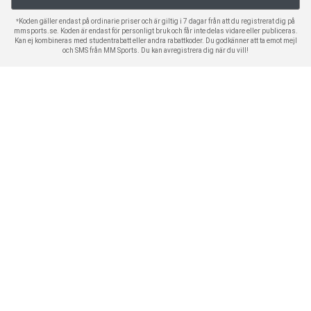
*Koden gäller endast på ordinarie priser och är giltig i 7 dagar från att du registrerat dig på
mmsports.se. Koden är endast för personligt bruk och får inte delas vidare eller publiceras.
Kan ej kombineras med studentrabatt eller andra rabattkoder. Du godkänner att ta emot mejl
och SMS från MM Sports. Du kan avregistrera dig när du vill!