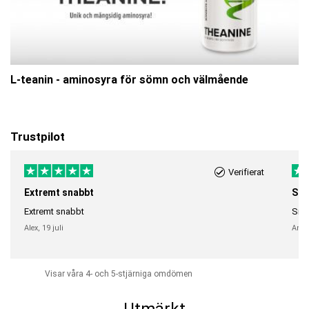
L-teanin - aminosyra för sömn och välmående
Trustpilot
Verifierat
Extremt snabbt
Sna
Extremt snabbt
Snab
Alex,
19 juli
Anni
Visar våra 4- och 5-stjärniga omdömen
Utmärkt