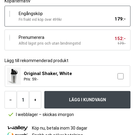
Köpalternativ
Engångsköp
179
:-
Fri frakt vid köp över 499kr
Prenumerera
152
:-
Alltid lägst pris och utan bindningstid
179
:-
Lägg till rekommenderad produkt
Original Shaker, White
Pris:
59
:-
Antal
produkter
LÄGG I KUNDVAGN
−
+
I webblager – skickas imorgon
Köp nu, betala inom 30 dagar