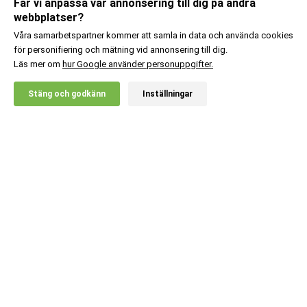
Får vi anpassa vår annonsering till dig på andra
webbplatser?
Våra samarbetspartner kommer att samla in data och använda cookies
för personifiering och mätning vid annonsering till dig.
Läs mer om
hur Google använder personuppgifter.
X
Stäng och godkänn
Inställningar
20% RABATT!
Body Science
179
:-
L-teanin 200
Lägg i kundvagn
Kundsupport
Information