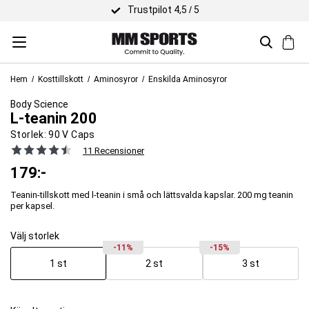
Trustpilot 4,5 / 5
Hem
Kosttillskott
Aminosyror
Enskilda Aminosyror
Body Science
L-teanin 200
Storlek:
90 V Caps
11 Recensioner
179
:-
Teanin-tillskott med l-teanin i små och lättsvalda kapslar. 200 mg teanin
per kapsel.
Välj storlek
-11%
-15%
1 st
2 st
3 st