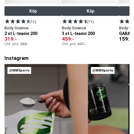
Köp
Köp
(11)
(11)
Body Science
Body Science
Body Sc
2 st L-teanin 200
3 st L-teanin 200
GABA 5
319
:-
459
:-
159
:-
Ord. pris:
358
:-
Ord. pris:
537
:-
Instagram
@MMSports
@MMSports