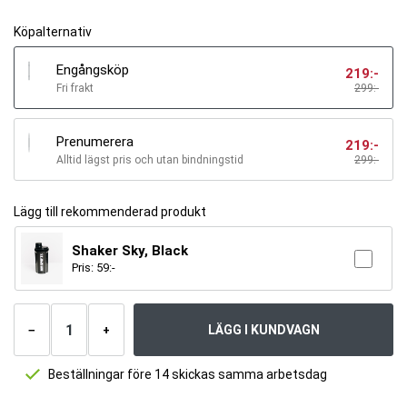
Köpalternativ
Engångsköp
219
:-
Fri frakt
299:-
Prenumerera
219
:-
Alltid lägst pris och utan bindningstid
299
:-
Lägg till rekommenderad produkt
Shaker Sky, Black
Pris:
59
:-
Antal
produkter
LÄGG I KUNDVAGN
−
+
Beställningar före 14 skickas samma arbetsdag