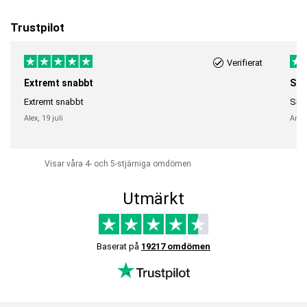
Trustpilot
Verifierat
Extremt snabbt
Sna
Extremt snabbt
Snab
Alex,
19 juli
Anni
Visar våra 4- och 5-stjärniga omdömen
Utmärkt
Baserat på
19217 omdömen