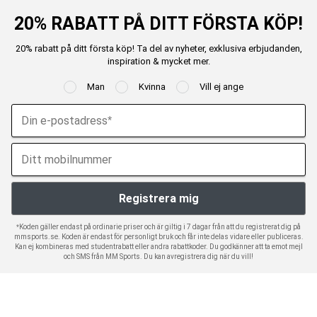
20% RABATT PÅ DITT FÖRSTA KÖP!
20% rabatt på ditt första köp! Ta del av nyheter, exklusiva erbjudanden,
inspiration & mycket mer.
Man
Kvinna
Vill ej ange
*Koden gäller endast på ordinarie priser och är giltig i 7 dagar från att du registrerat dig på
mmsports.se. Koden är endast för personligt bruk och får inte delas vidare eller publiceras.
Kan ej kombineras med studentrabatt eller andra rabattkoder. Du godkänner att ta emot mejl
och SMS från MM Sports. Du kan avregistrera dig när du vill!