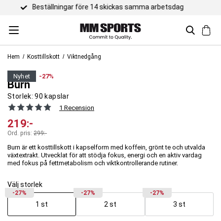
Trustpilot 4,5 / 5
Hem
Kosttillskott
Viktnedgång
XLNT Sports
nyhet
-27%
Burn
Storlek:
90 kapslar
1 Recension
219
:-
Ord. pris:
299
:-
Burn är ett kosttillskott i kapselform med koffein, grönt te och utvalda
växtextrakt. Utvecklat för att stödja fokus, energi och en aktiv vardag
med fokus på fettmetabolism och viktkontrollerande rutiner.
Välj storlek
-27%
-27%
-27%
1 st
2 st
3 st