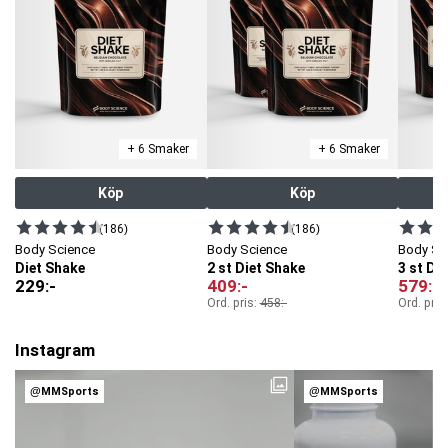
+ 6 Smaker
+ 6 Smaker
Köp
Köp
(186)
(186)
Body Science
Body Science
Body Sc
Diet Shake
2 st Diet Shake
3 st Di
229
:-
409
:-
579
:-
Ord. pris:
458
:-
Ord. pris
Instagram
@MMSports
@MMSports