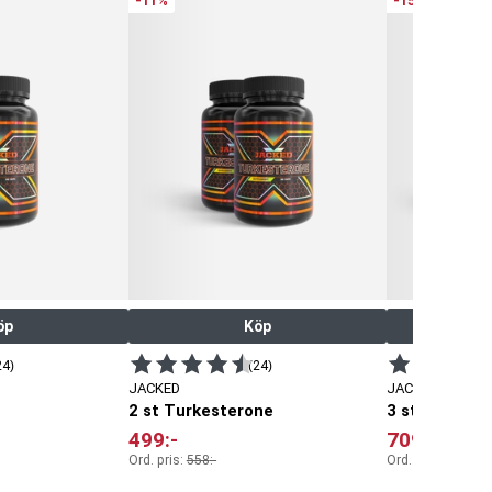
-11%
-15%
öp
Köp
24)
(24)
JACKED
JACKED
2 st Turkesterone
3 st Turkest
499
:-
709
:-
Ord. pris:
558
:-
Ord. pris:
837
:-