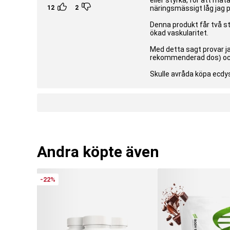
eller styrka, för att m
12
2
näringsmässigt låg jag p
Denna produkt får två st
ökad vaskularitet.
Med detta sagt provar j
rekommenderad dos) och
Skulle avråda köpa ecdys
Andra köpte även
-22%