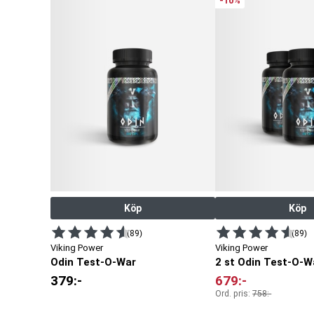
-10%
Köp
Köp
(89)
(89)
Viking Power
Viking Power
Odin Test-O-War
2 st Odin Test-O-W
379
:-
679
:-
Ord. pris:
758
:-