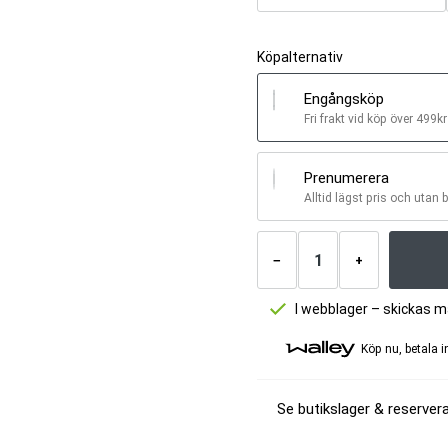
Köpalternativ
Engångsköp
Fri frakt vid köp över 499kr
Prenumerera
Alltid lägst pris och utan 
Antal
produkter
−
+
I webblager – skickas 
Köp nu, betala 
Se butikslager & reservera