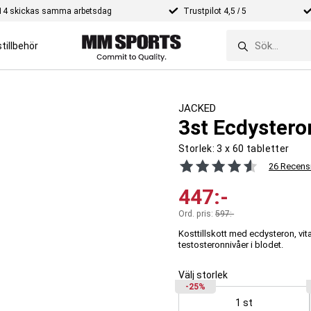
e 14 skickas samma arbetsdag
Trustpilot 4,5 / 5
tillbehör
JACKED
3st Ecdystero
Storlek:
3 x 60 tabletter
26 Recens
447
:-
Ord. pris:
597
:-
Kosttillskott med ecdysteron, vita
testosteronnivåer i blodet.
Välj storlek
-25%
1 st