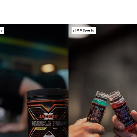
ts
@MMSports