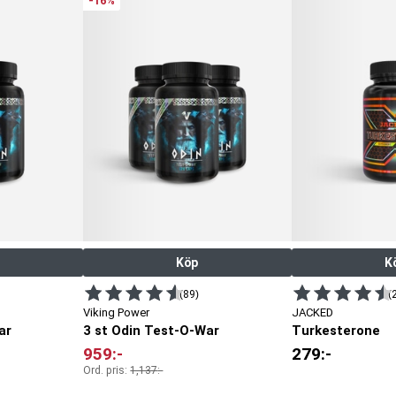
-16%
Köp
K
(89)
(
Viking Power
JACKED
ar
3 st Odin Test-O-War
Turkesterone
959
:-
279
:-
Ord. pris:
1,137
:-