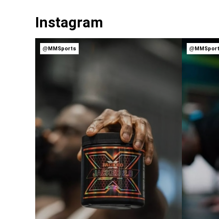
Instagram
@MMSports
@MMSpor