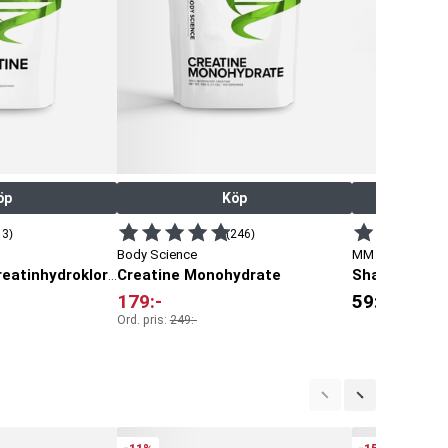
öp
Köp
13)
(246)
Body Science
MM Sports
Creatine Monohydrate
Shaker Sky, 
Creatine HCl - kreatinhydroklorid
179
:-
59
:-
Ord. pris:
249
:-