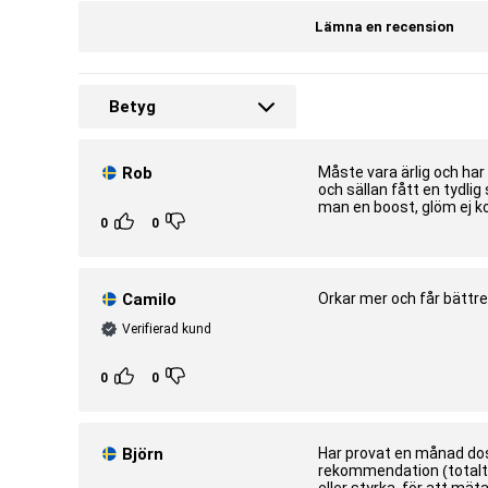
Lämna en recension
Betyg
Rob
Måste vara ärlig och har 
och sällan fått en tydlig
man en boost, glöm ej k
0
0
Camilo
Orkar mer och får bättr
Verifierad kund
0
0
Björn
Har provat en månad do
rekommendation (totalt