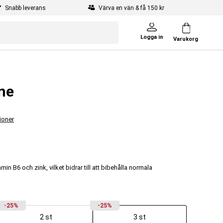
Snabb leverans
Värva en vän & få 150 kr
Logga in
Varukorg
ne
ioner
min B6 och zink, vilket bidrar till att bibehålla normala
-25%
-25%
2 st
3 st