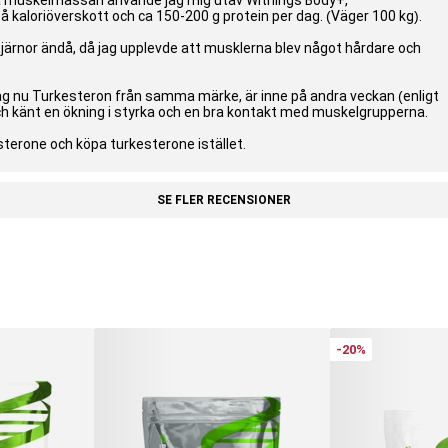
äta muskelmassan använde jag mig utav Withings Body+,
å kaloriöverskott och ca 150-200 g protein per dag. (Väger 100 kg).
järnor ändå, då jag upplevde att musklerna blev något hårdare och
ag nu Turkesteron från samma märke, är inne på andra veckan (enligt
 känt en ökning i styrka och en bra kontakt med muskelgrupperna.
terone och köpa turkesterone istället.
SE FLER RECENSIONER
-20%