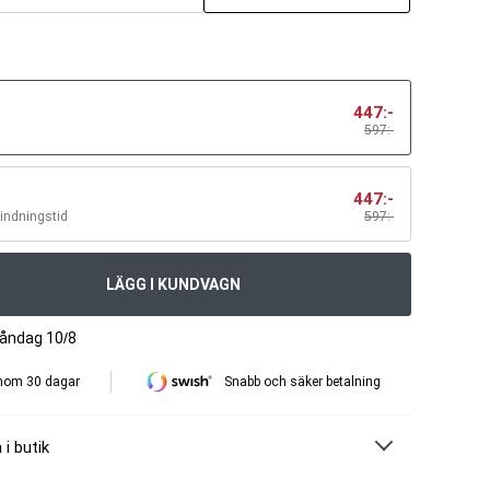
447
:-
597:-
447
:-
bindningstid
597
:-
LÄGG I KUNDVAGN
måndag 10/8
inom 30 dagar
Snabb och säker betalning
 i butik