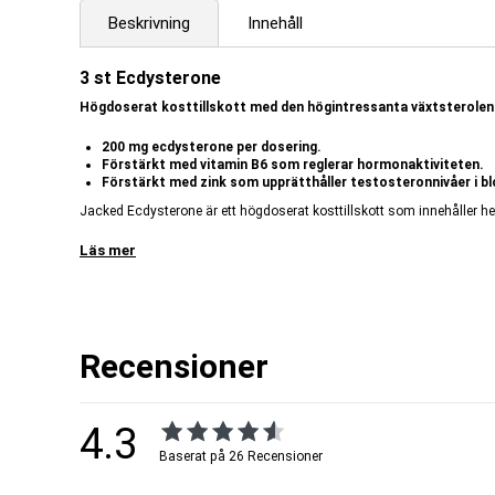
Beskrivning
Innehåll
3 st Ecdysterone
Högdoserat kosttillskott med den högintressanta växtsterolen 
200 mg ecdysterone per dosering.
Förstärkt med vitamin B6 som r
eglerar hormonaktiviteten.
Förstärkt med zink som upprätthåller testosteronnivåer i bl
Jacked Ecdysterone är ett högdoserat kosttillskott som innehåller h
heter på svenska, är en växtsterol som naturligt finns i flera olika l
insekter är det ett viktigt steroidhormon som är nödvändigt för met
Läs mer
från larv till färdigutvecklad insekt.
Innehåller zink, vilket bidrar till att bibehålla normala testosteronni
Innehåller vitamin B6, vilket bidrar till att reglera hormonaktivitete
OBS! Viktigt med en månsidig och balanserad kost och hälsosam livs
Recensioner
Artnr:
SKU250781
4.3
Tillverkare:
JACKED
EAN:
7650044509767
Baserat på 26 Recensioner