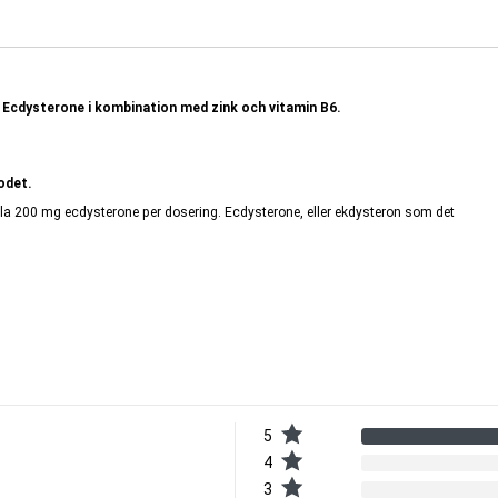
Ecdysterone i kombination med zink och vitamin B6.
odet.
ela 200 mg ecdysterone per dosering. Ecdysterone, eller ekdysteron som det
ivsmedel såsom spenat, men finns i särskilt hög koncentration i quinoa. För
amorfosen – den anabola förvandlingen insekter genomgår när de utvecklas
våer i blodet.
n.
stil.
5
4
3