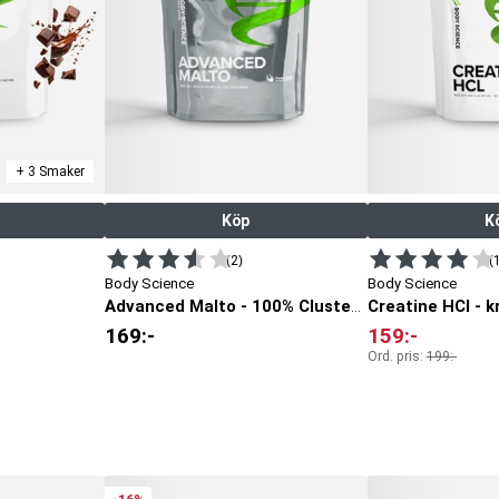
+ 3 Smaker
Köp
K
(2)
(
Body Science
Body Science
Advanced Malto - 100% Cluster Dextrin®
169
:-
159
:-
Ord. pris:
199
:-