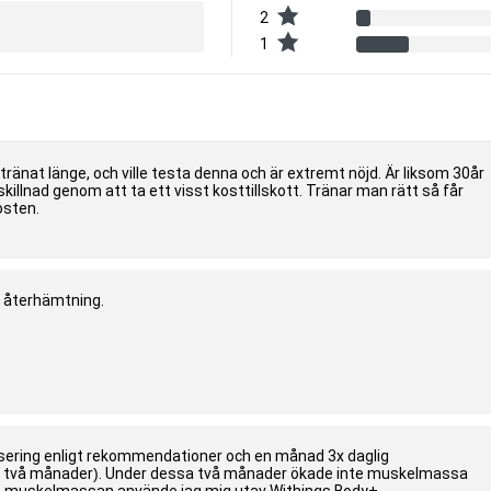
2
1
tränat länge, och ville testa denna och är extremt nöjd. Är liksom 30år
 skillnad genom att ta ett visst kosttillskott. Tränar man rätt så får
osten.
e återhämtning.
sering enligt rekommendationer och en månad 3x daglig
 två månader). Under dessa två månader ökade inte muskelmassa