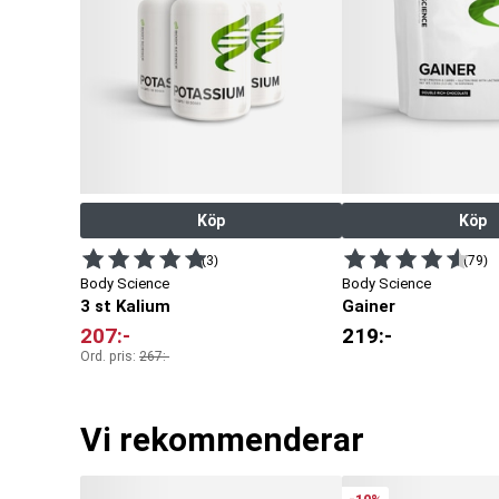
Köp
Köp
(3)
(79)
Body Science
Body Science
3 st Kalium
Gainer
207
:-
219
:-
Ord. pris:
267
:-
Vi rekommenderar