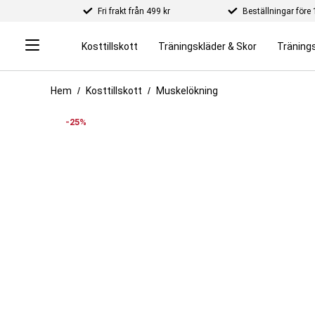
Fri frakt från 499 kr
Beställningar för
Kosttillskott
Träningskläder & Skor
Tränings
Hem
Kosttillskott
Muskelökning
-25%