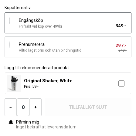
Köpalternativ
Engångsköp
349
:-
Fri frakt vid köp över 499kr
Prenumerera
297
:-
Alltid lägst pris och utan bindningstid
349
:-
Lägg till rekommenderad produkt
Original Shaker, White
Pris:
59
:-
Antal
produkter
TILLFÄLLIGT SLUT
−
+
Påminn mig
Inget bekräftat leveransdatum