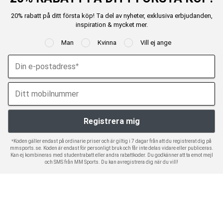
20% rabatt på ditt första köp! Ta del av nyheter, exklusiva erbjudanden,
inspiration & mycket mer.
Man
Kvinna
Vill ej ange
*Koden gäller endast på ordinarie priser och är giltig i 7 dagar från att du registrerat dig på
mmsports.se. Koden är endast för personligt bruk och får inte delas vidare eller publiceras.
Kan ej kombineras med studentrabatt eller andra rabattkoder. Du godkänner att ta emot mejl
och SMS från MM Sports. Du kan avregistrera dig när du vill!