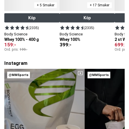
+ 5 Smaker
+ 17 Smaker
Köp
Köp
(2335)
(2335)
Body Science
Body Science
Body Sc
Whey 100% - 400 g
Whey 100%
2 st W
159
:-
399
:-
699
:-
Ord. pris:
199
:-
Ord. pris
Instagram
@MMSports
@MMSports