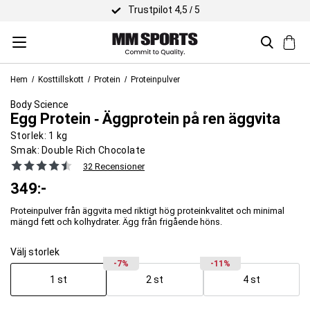
Trustpilot 4,5 / 5
Hem
Kosttillskott
Protein
Proteinpulver
Body Science
Egg Protein ‐ Äggprotein på ren äggvita
Storlek:
1 kg
Smak:
Double Rich Chocolate
32 Recensioner
349
:-
Proteinpulver från äggvita med riktigt hög proteinkvalitet och minimal
mängd fett och kolhydrater. Ägg från frigående höns.
Välj storlek
-7%
-11%
1 st
2 st
4 st