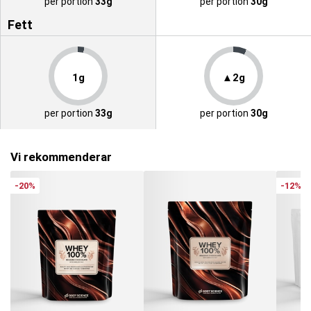
per portion
33g
per portion
30g
Fett
1g
▲2g
per portion
33g
per portion
30g
Vi rekommenderar
-20%
-12%