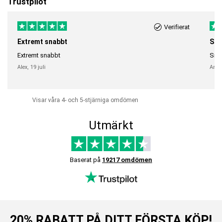
Trustpilot
Verifierat
Extremt snabbt
Sna
Extremt snabbt
Snab
Alex,
19 juli
Anni
Visar våra 4- och 5-stjärniga omdömen
Utmärkt
Baserat på
19217 omdömen
20% RABATT PÅ DITT FÖRSTA KÖP!