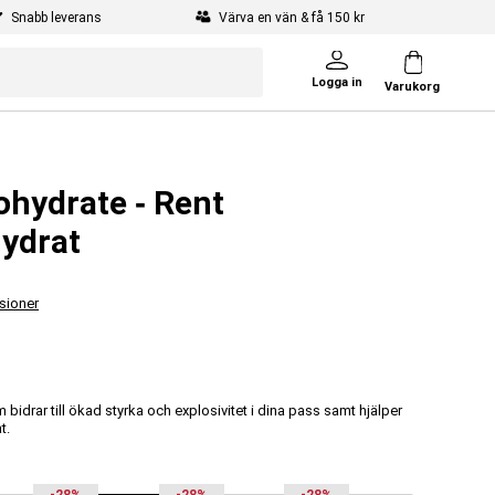
Snabb leverans
Värva en vän & få 150 kr
Logga in
Varukorg
hydrate ‐ Rent
ydrat
sioner
idrar till ökad styrka och explosivitet i dina pass samt hjälper
t.