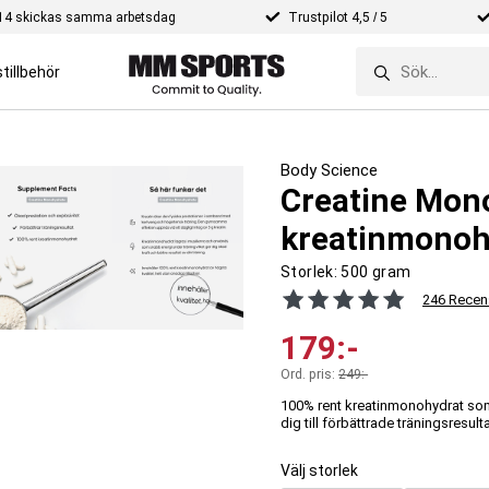
e 14 skickas samma arbetsdag
Trustpilot 4,5 / 5
tillbehör
Body Science
Creatine Mono
kreatinmonoh
Storlek:
500 gram
246 Recen
179
:-
Ord. pris:
249
:-
100% rent kreatinmonohydrat som b
dig till förbättrade träningsresulta
Välj storlek