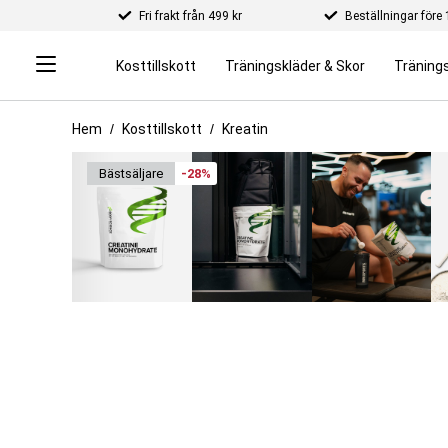
Fri frakt från 499 kr
Beställningar för
Kosttillskott
Träningskläder & Skor
Tränings
Hem
Kosttillskott
Kreatin
bäst­säljare
-28%