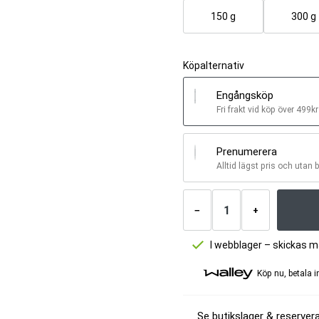
150 g
300 g
Köpalternativ
Engångsköp
Fri frakt vid köp över 499kr
Prenumerera
Alltid lägst pris och utan 
Antal
produkter
−
+
I webblager – skickas 
Köp nu, betala 
Se butikslager & reservera