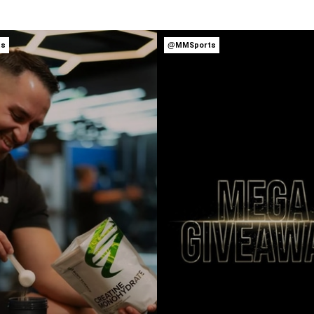
ts
@MMSports