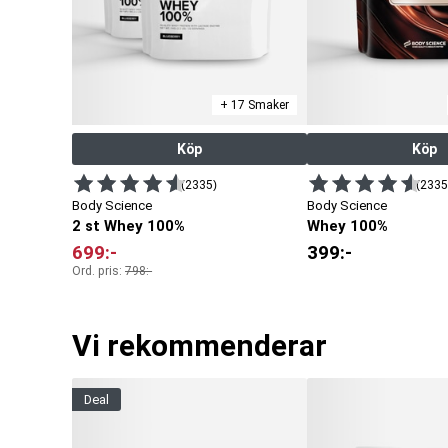
+ 17 Smaker
Köp
Köp
(2335)
(2335
Body Science
Body Science
2 st Whey 100%
Whey 100%
699
:-
399
:-
Ord. pris:
798
:-
Vi rekommenderar
deal