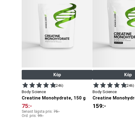
Köp
Köp
(246)
(246)
Body Science
Body Science
Creatine Monohydrate, 150 g
Creatine Monohydr
75
:-
159
:-
Senast lägsta pris:
75
:-
Ord. pris:
99
:-