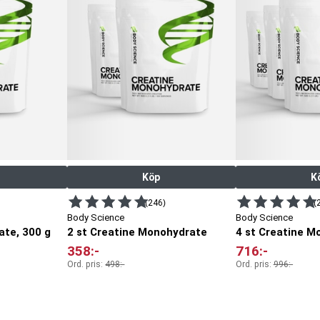
Köp
K
(246)
(
Body Science
Body Science
ate, 300 g
2 st Creatine Monohydrate
4 st Creatine M
358
:-
716
:-
Ord. pris:
498
:-
Ord. pris:
996
:-