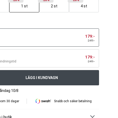
-28%
-28%
-28%
1 st
2 st
4 st
179
:-
249:-
179
:-
bindningstid
249
:-
LÄGG I KUNDVAGN
måndag 10/8
inom 30 dagar
Snabb och säker betalning
 i butik