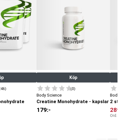
öp
Köp
246)
(0)
Body Science
Body Science
onohydrate
Creatine Monohydrate - kapslar
179
:-
289
:-
Ord. pris:
358
:-