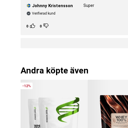
Johnny Kristensson
Super
Verifierad kund
0
0
Andra köpte även
-12%