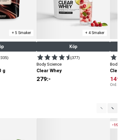
+ 5 Smaker
+ 4 Smaker
öp
Köp
2335)
(377)
Body Science
Body Science
0 g
Clear Whey
Clear Protein
279
:-
149
:-
Ord. pris:
229
:-
-19%