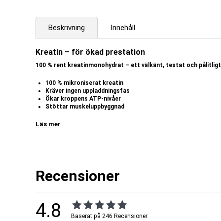
Beskrivning
Innehåll
Kreatin – för ökad prestation
100 % rent kreatinmonohydrat – ett välkänt, testat och pålitli
100 % mikroniserat kreatin
Kräver ingen uppladdningsfas
Ökar kroppens ATP-nivåer
Stöttar muskeluppbyggnad
Bidrar till ökad styrka och uthållighet
Tillverkad i Sverige
Läs mer
Body Science Creatine Monohydrate är ett högkvalitativt kosttillskott
naturligt ämne som finns i kroppen och hjälper till att leverera närin
delen av allt kreatin i musklerna, upp till 95 % – varav den primära käll
gram rent kreatin per dag. Är man däremot vegan eller vegetarian och
kreatin, varav ett kreatintillskott kan vara extra intressant. Visserl
Recensioner
aminosyrorna arginin, glycin och metionin, men inte i de nivåer som 
ATP och kreatinfosfat
4.8
Oavsett vad vi gör, om vi så sover, jobbar eller tränar, behöver kroppe
(adenosintrifosfat) och ju mer aktiva vi är desto högre är energibeho
Baserat på 246 Recensioner