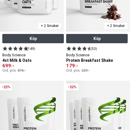
+ 2 Smaker
+ 2 Smaker
Köp
Köp
(149)
(53)
Body Science
Body Science
4st Milk & Oats
Protein Breakfast Shake
699
:-
179
:-
Ord. pris:
876
:-
Ord. pris:
229
:-
-22%
-22%