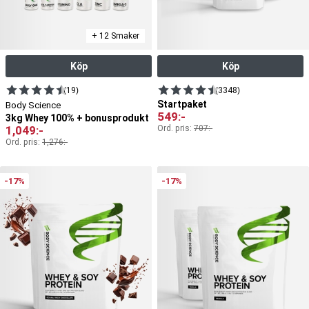
+ 12 Smaker
Köp
Köp
(19)
(3348)
Startpaket
Body Science
549
:-
3kg Whey 100% + bonusprodukt
1,049
:-
Ord. pris:
707
:-
Ord. pris:
1,276
:-
-17%
-17%