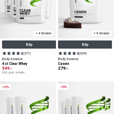
+ 4 Smaker
+ 8 Smaker
Köp
Köp
(377)
(699)
Body Science
Body Science
4 st Clear Whey
Casein
949
:-
279
:-
Ord. pris:
1,116
:-
-12%
-19%