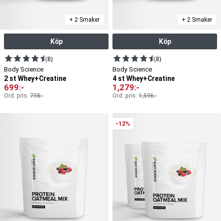
+ 2 Smaker
+ 2 Smaker
Köp
Köp
(8)
(8)
Body Science
Body Science
2 st Whey+Creatine
4 st Whey+Creatine
699
:-
1,279
:-
Ord. pris:
798
:-
Ord. pris:
1,596
:-
-12%