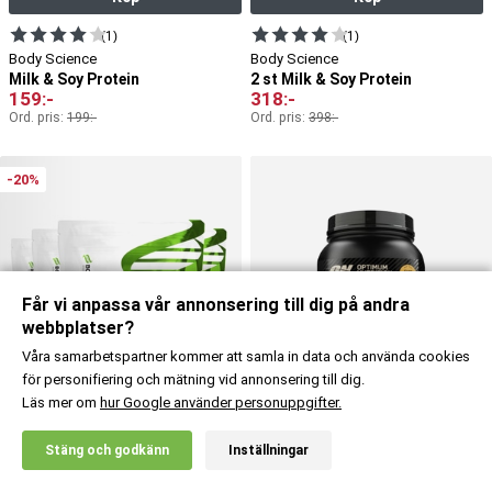
(1)
(1)
Body Science
Body Science
Milk & Soy Protein
2 st Milk & Soy Protein
159
:-
318
:-
Ord. pris:
199
:-
Ord. pris:
398
:-
-20%
Får vi anpassa vår annonsering till dig på andra
webbplatser?
Våra samarbetspartner kommer att samla in data och använda cookies
för personifiering och mätning vid annonsering till dig.
Läs mer om
hur Google använder personuppgifter.
X
+ 2 Smaker
+ 8 Smaker
Stäng och godkänn
Inställningar
20% RABATT!
Köp
Köp