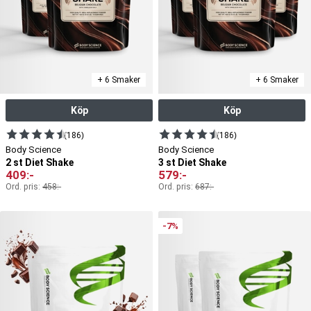
+ 6 Smaker
+ 6 Smaker
Köp
Köp
(186)
(186)
Body Science
Body Science
2 st Diet Shake
3 st Diet Shake
409
:-
579
:-
Ord. pris:
458
:-
Ord. pris:
687
:-
-7%