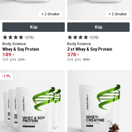
+ 2 Smaker
+ 2 Smaker
Köp
Köp
(16)
(16)
Body Science
Body Science
Whey & Soy Protein
2 st Whey & Soy Protein
189
:-
378
:-
Ord. pris:
229
:-
Ord. pris:
458
:-
-17%