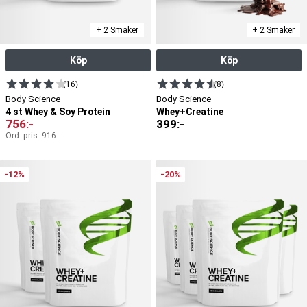
+ 2 Smaker
+ 2 Smaker
Köp
Köp
(16)
(8)
Body Science
Body Science
4 st Whey & Soy Protein
Whey+Creatine
756
:-
399
:-
Ord. pris:
916
:-
-12%
-20%