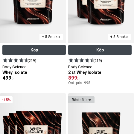
+ 5 Smaker
+ 5 Smaker
Köp
Köp
(219)
(219)
Body Science
Body Science
Whey Isolate
2 st Whey Isolate
499
:-
899
:-
Ord. pris:
998
:-
-15%
bäst­säljare