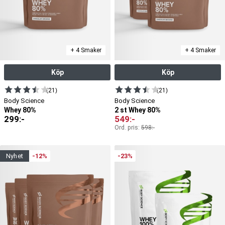
+ 4 Smaker
+ 4 Smaker
Köp
Köp
(21)
(21)
Body Science
Body Science
Whey 80%
2 st Whey 80%
299
:-
549
:-
Ord. pris:
598
:-
nyhet
-12%
-23%