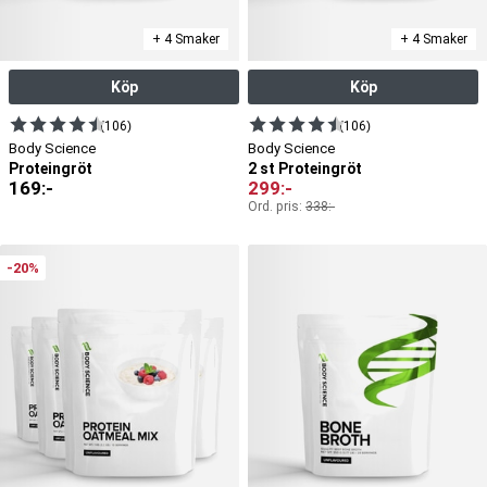
+ 4 Smaker
+ 4 Smaker
Köp
Köp
(106)
(106)
Body Science
Body Science
Proteingröt
2 st Proteingröt
169
:-
299
:-
Ord. pris:
338
:-
-20%