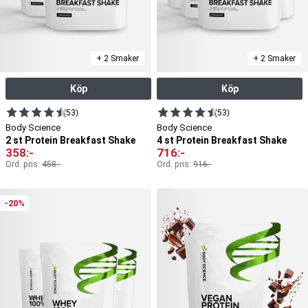
+ 2 Smaker
+ 2 Smaker
Köp
Köp
(53)
(53)
Body Science
Body Science
2 st Protein Breakfast Shake
4 st Protein Breakfast Shake
358
:-
716
:-
Ord. pris:
458
:-
Ord. pris:
916
:-
-20%