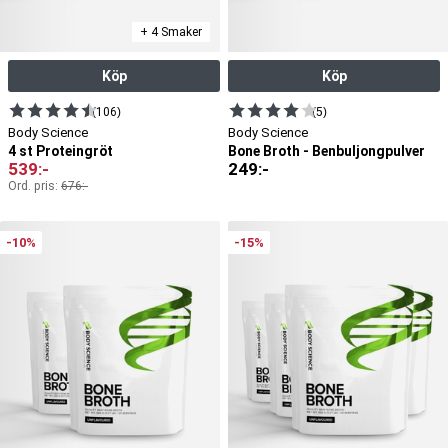
+ 4 Smaker
Köp
Köp
(106)
(5)
Body Science
Body Science
4 st Proteingröt
Bone Broth - Benbuljongpulver
539
:-
249
:-
Ord. pris:
676
:-
-10%
-15%