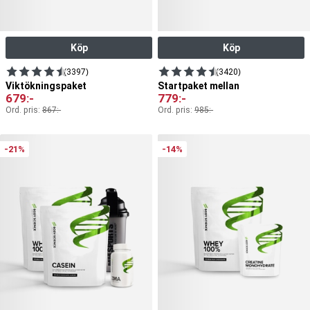
Köp
Köp
(3397)
(3420)
Viktökningspaket
Startpaket mellan
679
:-
779
:-
Ord. pris:
867
:-
Ord. pris:
985
:-
-21%
-14%