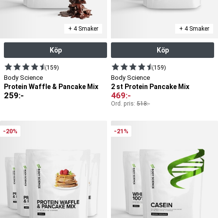
+ 4 Smaker
+ 4 Smaker
Köp
Köp
(159)
(159)
Body Science
Body Science
Protein Waffle & Pancake Mix
2 st Protein Pancake Mix
259
:-
469
:-
Ord. pris:
518
:-
-20%
-21%