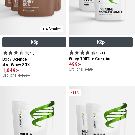
+ 4 Smaker
Köp
Köp
(21)
(3321)
Whey 100% + Creatine
Body Science
499
:-
4 st Whey 80%
1,049
:-
Ord. pris:
648
:-
Ord. pris:
1,196
:-
-11%