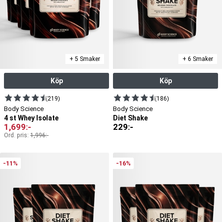
+ 5 Smaker
+ 6 Smaker
Köp
Köp
(219)
(186)
Body Science
Body Science
4 st Whey Isolate
Diet Shake
1,699
:-
229
:-
Ord. pris:
1,996
:-
-11%
-16%