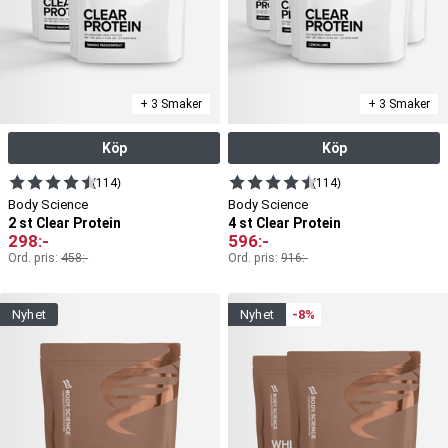
+ 3 Smaker
+ 3 Smaker
Köp
Köp
(114)
(114)
Body Science
Body Science
2 st Clear Protein
4 st Clear Protein
298
:-
596
:-
Ord. pris:
458
:-
Ord. pris:
916
:-
nyhet
nyhet
-8%