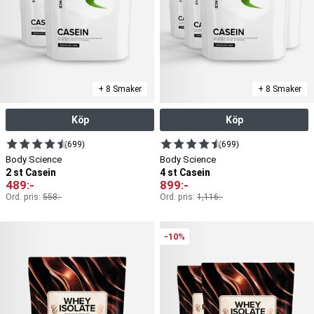
+ 8 Smaker
+ 8 Smaker
Köp
Köp
(699)
(699)
Body Science
Body Science
2 st Casein
4 st Casein
489
:-
899
:-
Ord. pris:
558
:-
Ord. pris:
1,116
:-
-10%