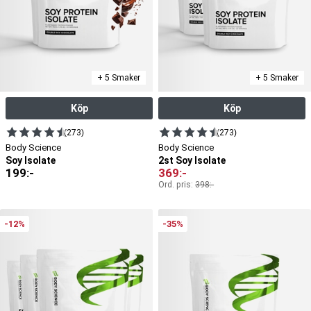
+ 5 Smaker
+ 5 Smaker
Köp
Köp
(273)
(273)
Body Science
Body Science
Soy Isolate
2st Soy Isolate
199
:-
369
:-
Ord. pris:
398
:-
-12%
-35%