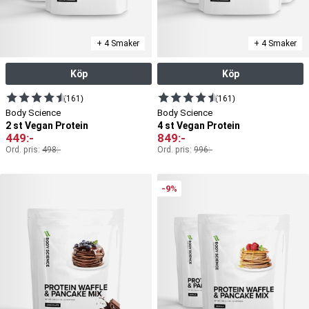
+ 4 Smaker
+ 4 Smaker
Köp
Köp
(161)
(161)
Body Science
Body Science
2 st Vegan Protein
4 st Vegan Protein
449
:-
849
:-
Ord. pris:
498
:-
Ord. pris:
996
:-
-9%