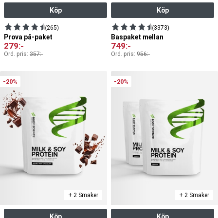
Köp
Köp
(265)
(3373)
Prova på-paket
Baspaket mellan
279
:-
749
:-
Ord. pris:
357
:-
Ord. pris:
956
:-
-20%
-20%
+ 2 Smaker
+ 2 Smaker
Köp
Köp