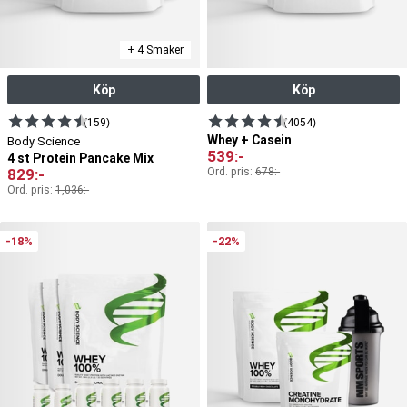
+ 4 Smaker
Köp
Köp
(159)
(4054)
Whey + Casein
Body Science
539
:-
4 st Protein Pancake Mix
829
:-
Ord. pris:
678
:-
Ord. pris:
1,036
:-
-18%
-22%