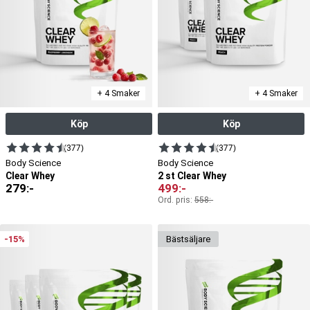
+ 4 Smaker
+ 4 Smaker
Köp
Köp
(377)
(377)
Body Science
Body Science
Clear Whey
2 st Clear Whey
279
:-
499
:-
Ord. pris:
558
:-
-15%
bäst­säljare