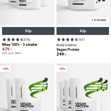
+ 4 Smaker
Köp
Köp
(215)
(161)
Whey 100% - 3 smaker
Body Science
479
:-
Vegan Protein
Ord. pris:
597
:-
249
:-
-10%
-15%