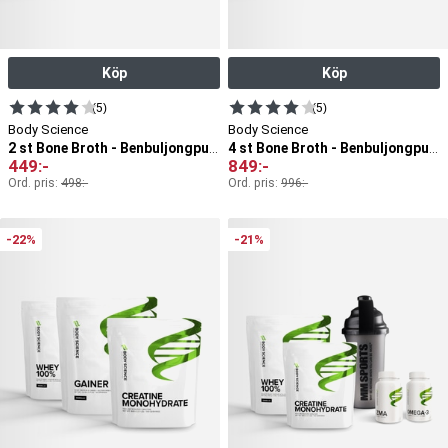
Köp
Köp
(5)
(5)
Body Science
Body Science
2 st Bone Broth - Benbuljongpulver
4 st Bone Broth - Benbuljongpulver
449
:-
849
:-
Ord. pris:
498
:-
Ord. pris:
996
:-
-22%
-21%