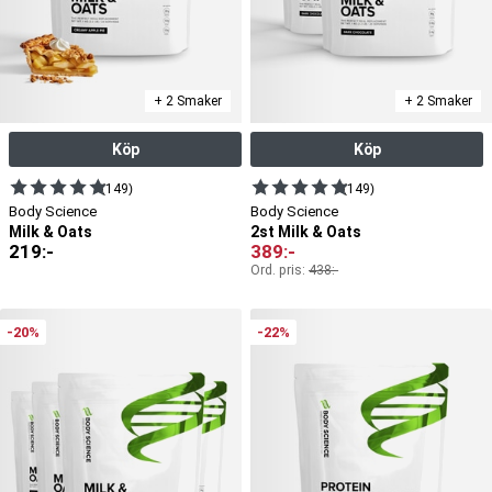
+ 2 Smaker
+ 2 Smaker
Köp
Köp
(149)
(149)
Body Science
Body Science
Milk & Oats
2st Milk & Oats
219
:-
389
:-
Ord. pris:
438
:-
-20%
-22%