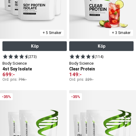
+ 5 Smaker
+ 3 Smaker
Köp
Köp
(273)
(114)
Body Science
Body Science
4st Soy Isolate
Clear Protein
699
:-
149
:-
Ord. pris:
796
:-
Ord. pris:
229
:-
-35%
-35%